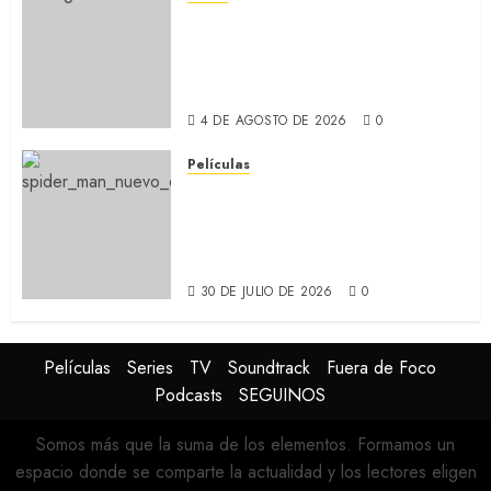
CABO DE MIEDO: Llegó a
Apple TV+ la remake con Amy
Adams y Javier Bardem
(RECAP)
4 DE AGOSTO DE 2026
0
Películas
SPIDER-MAN: UN NUEVO DÍA:
Nueva entrega de la saga
protagonizada por Tom
Holland y Zendaya (REVIEW)
30 DE JULIO DE 2026
0
Películas
Series
TV
Soundtrack
Fuera de Foco
Podcasts
SEGUINOS
Somos más que la suma de los elementos. Formamos un
espacio donde se comparte la actualidad y los lectores eligen