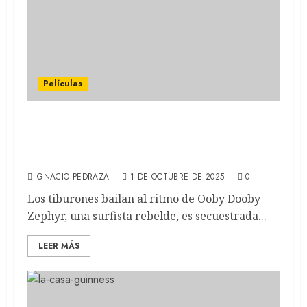
Películas
ANIMALES PELIGROSOS: Jai Courtney es un
pescador de temer en la nueva propuesta de
terror (REVIEW)
IGNACIO PEDRAZA
1 DE OCTUBRE DE 2025
0
Los tiburones bailan al ritmo de Ooby Dooby
Zephyr, una surfista rebelde, es secuestrada...
LEER MÁS