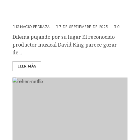
DEL CIELO AL INFIERNO: Spike Lee adapta
el clásico de Akira Kurosawa (REVIEW)
IGNACIO PEDRAZA
7 DE SEPTIEMBRE DE 2025
0
Dilema pujando por su lugar El reconocido
productor musical David King parece gozar
de...
LEER MÁS