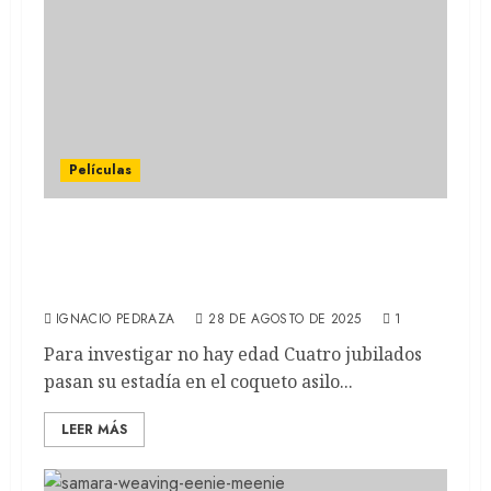
Películas
EL CLUB DEL CRIMEN DE LOS JUEVES:
Elenco de lujo para la nueva película de
Netflix (REVIEW)
IGNACIO PEDRAZA
28 DE AGOSTO DE 2025
1
Para investigar no hay edad Cuatro jubilados
pasan su estadía en el coqueto asilo...
LEER MÁS