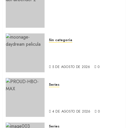
MAESTRO DEL AIRE: Llegó a
Paramount+ la película
secuela de la icónica serie
(REVIEW)
5 DE AGOSTO DE 2026
0
Sin categoría
MOONAGE DAYDREAM: Llegó
a MUBI el documental del
ídolo (REVIEW)
5 DE AGOSTO DE 2026
0
Series
ORGULLO: La serie LGTB de
HBO sobre identidad, familia
y prejuicios sociales (RECAP)
4 DE AGOSTO DE 2026
0
Series