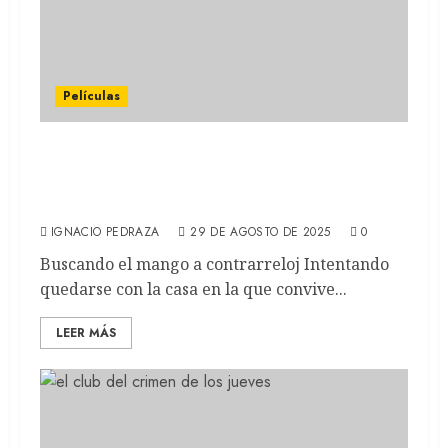
Películas
LA NOCHE SIEMPRE LLEGA: Vanessa Kirby
protagoniza la nueva película de Netflix
(REVIEW)
IGNACIO PEDRAZA
29 DE AGOSTO DE 2025
0
Buscando el mango a contrarreloj Intentando
quedarse con la casa en la que convive...
LEER MÁS