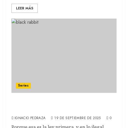
LEER MÁS
Series
BLACK RABBIT: Jude Law y Jason Bateman
en el nuevo thriller de Netflix (RECAP)
IGNACIO PEDRAZA
19 DE SEPTIEMBRE DE 2025
0
Porque esa es la ley primera, y en lo ilegal