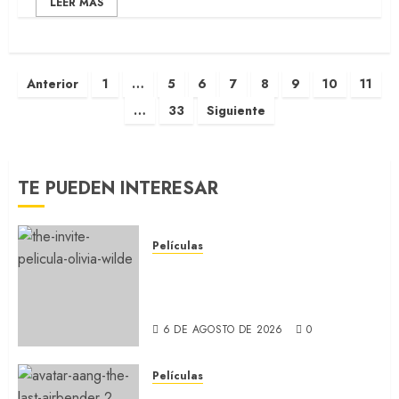
LEER MÁS
Anterior
1
…
5
6
7
8
9
10
11
…
33
Siguiente
TE PUEDEN INTERESAR
Películas
LA INVITACIÓN: La nueva
comedia incómoda de Olivia
Wilde (REVIEW)
6 DE AGOSTO DE 2026
0
Películas
AVATAR AANG: EL ÚLTIMO