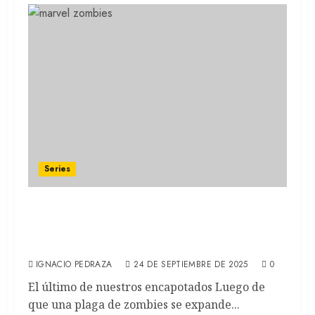
Series
MARVEL ZOMBIES: La continuación del
capítulo de What If…? llegó a Disney+
(RECAP)
IGNACIO PEDRAZA
24 DE SEPTIEMBRE DE 2025
0
El último de nuestros encapotados Luego de
que una plaga de zombies se expande...