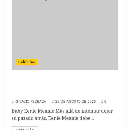
Películas
VELOCIDAD SALVAJE: Samara Weaving
protagoniza la nueva película de Disney+
(REVIEW)
IGNACIO PEDRAZA
22 DE AGOSTO DE 2025
0
Baby Eenie Meanie Más allá de intentar dejar
su pasado atrás, Eenie Meanie debe...