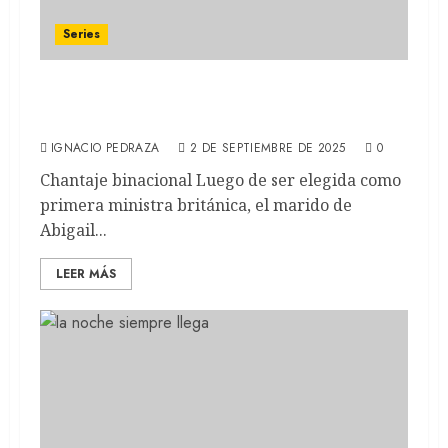
Series
REHÉN: Llegó a Netflix la nueva miniserie
británica de tinte político (RECAP)
IGNACIO PEDRAZA
2 DE SEPTIEMBRE DE 2025
0
Chantaje binacional Luego de ser elegida como
primera ministra británica, el marido de
Abigail...
LEER MÁS