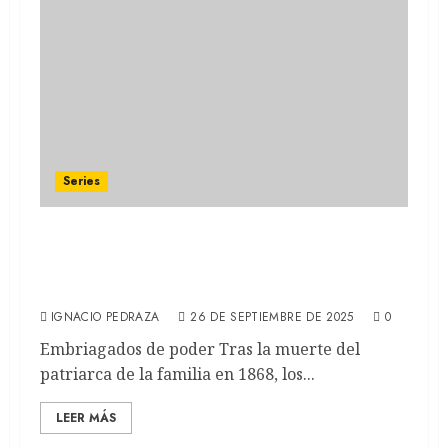
Series
LA CASA GUINNESS: Netflix trae los
secretos y rivalidades de la emblemática
familia irlandesa (RECAP)
IGNACIO PEDRAZA
26 DE SEPTIEMBRE DE 2025
0
Embriagados de poder Tras la muerte del
patriarca de la familia en 1868, los...
LEER MÁS