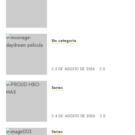
MAESTRO DEL AIRE: Llegó a
Paramount+ la película
secuela de la icónica serie
(REVIEW)
5 DE AGOSTO DE 2026
0
Sin categoría
MOONAGE DAYDREAM: Llegó
a MUBI el documental del
ídolo (REVIEW)
5 DE AGOSTO DE 2026
0
Series
ORGULLO: La serie LGTB de
HBO sobre identidad, familia
y prejuicios sociales (RECAP)
4 DE AGOSTO DE 2026
0
Series