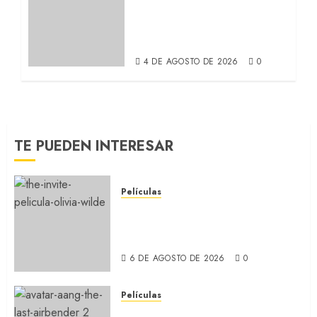
Apple TV+ la remake con
Amy Adams y Javier
Bardem (RECAP)
4 DE AGOSTO DE 2026
0
TE PUEDEN INTERESAR
Películas
LA INVITACIÓN: La nueva
comedia incómoda de Olivia
Wilde (REVIEW)
6 DE AGOSTO DE 2026
0
Películas
AVATAR AANG: EL ÚLTIMO