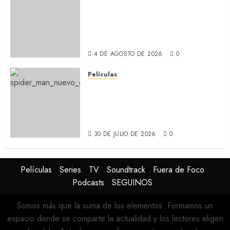
CABO DE MIEDO: Llegó a
Apple TV+ la remake con Amy
Adams y Javier Bardem
(RECAP)
4 DE AGOSTO DE 2026
0
Películas
SPIDER-MAN: UN NUEVO DÍA:
Nueva entrega de la saga
protagonizada por Tom
Holland y Zendaya (REVIEW)
30 DE JULIO DE 2026
0
Películas
Series
TV
Soundtrack
Fuera de Foco
Podcasts
SEGUINOS
Somos más que la suma de los elementos. Formamos un
espacio donde se comparte la actualidad y los lectores eligen