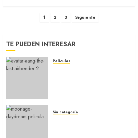
1
2
3
Siguiente
TE PUEDEN INTERESAR
Películas
AVATAR AANG: EL ÚLTIMO
MAESTRO DEL AIRE: Llegó a
Paramount+ la película
secuela de la icónica serie
(REVIEW)
5 DE AGOSTO DE 2026
0
Sin categoría
MOONAGE DAYDREAM: Llegó
a MUBI el documental del
ídolo (REVIEW)