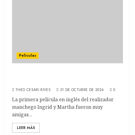
Películas
LA HABITACIÓN DE AL LADO: Tilda Swinton
y Julianne Moore por Almodóvar (REVIEW)
THEO CESARI RIVES
31 DE OCTUBRE DE 2024
0
La primera película en inglés del realizador
manchego Ingrid y Martha fueron muy
amigas...
LEER MÁS