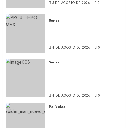
5 DE AGOSTO DE 2026
0
Series
ORGULLO: La serie LGTB de
HBO sobre identidad, familia
y prejuicios sociales (RECAP)
4 DE AGOSTO DE 2026
0
Series
CABO DE MIEDO: Llegó a
Apple TV+ la remake con Amy
Adams y Javier Bardem
(RECAP)
4 DE AGOSTO DE 2026
0
Películas
SPIDER-MAN: UN NUEVO DÍA:
Nueva entrega de la saga
protagonizada por Tom