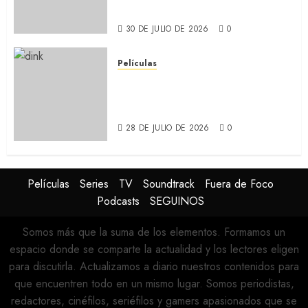
Holland y Zendaya (REVIEW)
30 DE JULIO DE 2026
0
Películas
DINK: Jake Johnson
protagoniza la nueva comedia
de Apple TV+ (REVIEW)
28 DE JULIO DE 2026
0
Películas
Series
TV
Soundtrack
Fuera de Foco
Podcasts
SEGUINOS
Somos más que la suma de los elementos. Formamos un
espacio donde se comparte la actualidad y los lectores eligen
para discutirla. Actualizamos a diario nuestros contenidos para
que encuentren todo en un mismo lugar. Somos periodistas,
redactores, cinéfilos, seriéfilos y gamers apasionados que se