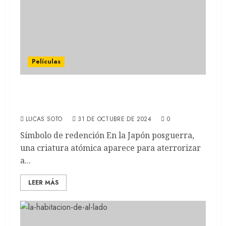
Películas
GODZILLA MINUS ONE: Cómo la figura del
Kaiju alcanzó la popularidad
LUCAS SOTO
31 DE OCTUBRE DE 2024
0
Símbolo de redención En la Japón posguerra,
una criatura atómica aparece para aterrorizar
a...
LEER MÁS