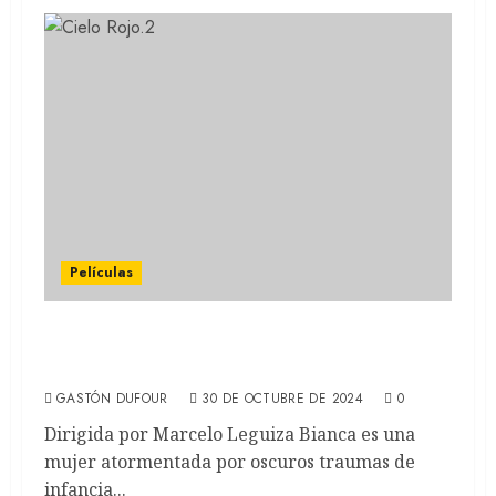
Películas
CIELO ROJO: Terror argentino entre
realidad e imaginación (REVIEW)
GASTÓN DUFOUR
30 DE OCTUBRE DE 2024
0
Dirigida por Marcelo Leguiza Bianca es una
mujer atormentada por oscuros traumas de
infancia...