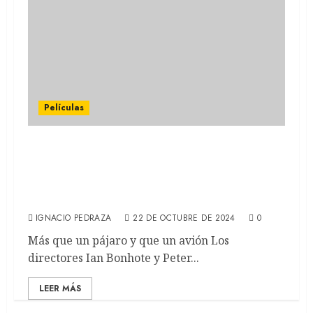
Películas
SUPER/MAN: LA HISTORIA DE
CHRISTOPHER REEVE: El documental sobre
el primer Superman de la pantalla grande
(REVIEW)
IGNACIO PEDRAZA
22 DE OCTUBRE DE 2024
0
Más que un pájaro y que un avión Los
directores Ian Bonhote y Peter...
LEER MÁS