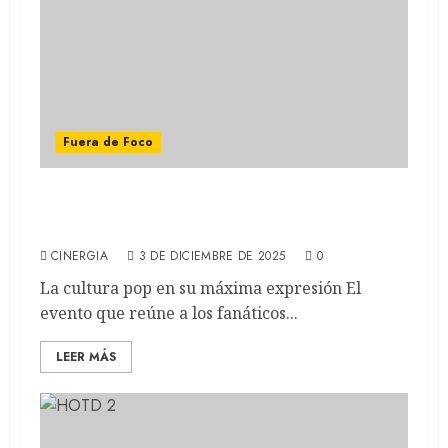
Fuera de Foco
COMIC CON 2025: Todo lo que tenés que
saber de la segunda edición del año
CINERGIA
3 DE DICIEMBRE DE 2025
0
La cultura pop en su máxima expresión El
evento que reúne a los fanáticos...
LEER MÁS