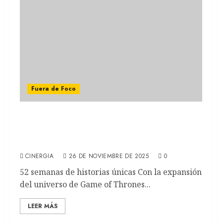
Fuera de Foco
HBO Max reveló sus estrenos para 2026: Del
regreso de Euphoria a la expansión de
Game of Thrones
CINERGIA
26 DE NOVIEMBRE DE 2025
0
52 semanas de historias únicas Con la expansión
del universo de Game of Thrones...
LEER MÁS