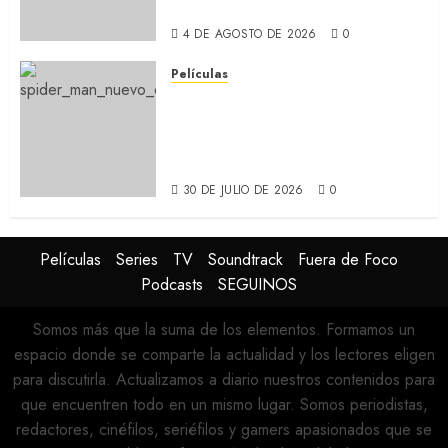
(RECAP)
4 DE AGOSTO DE 2026
0
Películas
SPIDER-MAN: UN NUEVO DÍA:
Nueva entrega de la saga
protagonizada por Tom
Holland y Zendaya (REVIEW)
30 DE JULIO DE 2026
0
Películas
Series
TV
Soundtrack
Fuera de Foco
Podcasts
SEGUINOS
Somos más que la suma de los elementos. Formamos un
espacio donde se comparte la actualidad y los lectores eligen
para discutirla. Actualizamos a diario nuestros contenidos para
que encuentren todo en un mismo lugar. Somos periodistas,
redactores, cinéfilos, seriéfilos y gamers apasionados que se