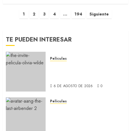
1
2
3
4
…
194
Siguiente
TE PUEDEN INTERESAR
Películas
LA INVITACIÓN: La nueva
comedia incómoda de Olivia
Wilde (REVIEW)
6 DE AGOSTO DE 2026
0
Películas
AVATAR AANG: EL ÚLTIMO
MAESTRO DEL AIRE: Llegó a
Paramount+ la película
secuela de la icónica serie