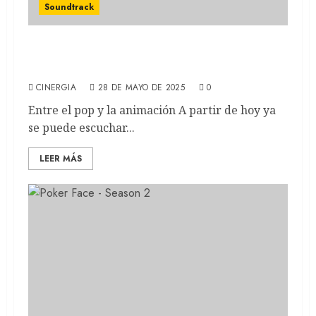
Soundtrack
MIRANDA: Así es la canción que la banda
lanzó para Elio de Pixar (SOUNDTRACK)
CINERGIA
28 DE MAYO DE 2025
0
Entre el pop y la animación A partir de hoy ya
se puede escuchar...
LEER MÁS