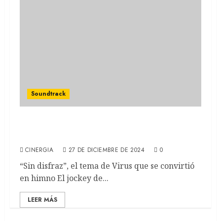
Soundtrack
EL JOCKEY: Federico Moura: una influencia
que trasciende el tiempo
CINERGIA
27 DE DICIEMBRE DE 2024
0
“Sin disfraz”, el tema de Virus que se convirtió
en himno El jockey de...
LEER MÁS