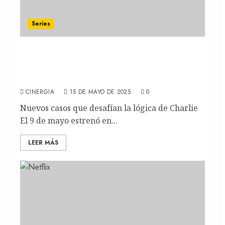
Series
POKER FACE: Todo lo que hay que saber de
la segunda temporada que llegó a
Universal+
CINERGIA
15 DE MAYO DE 2025
0
Nuevos casos que desafían la lógica de Charlie
El 9 de mayo estrenó en...
LEER MÁS