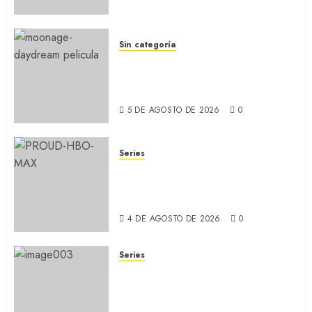
(REVIEW)
5 DE AGOSTO DE 2026
0
Sin categoría
MOONAGE DAYDREAM: Llegó
a MUBI el documental del
ídolo (REVIEW)
5 DE AGOSTO DE 2026
0
Series
ORGULLO: La serie LGTB de
HBO sobre identidad, familia
y prejuicios sociales (RECAP)
4 DE AGOSTO DE 2026
0
Series
CABO DE MIEDO: Llegó a
Apple TV+ la remake con Amy
Adams y Javier Bardem