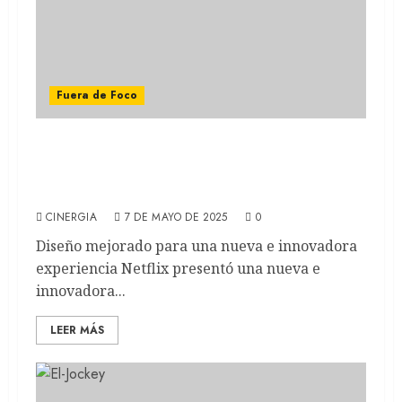
Fuera de Foco
Adiós a lo que conocíamos: NETFLIX
revoluciona su plataforma con estos
cambios
CINERGIA
7 DE MAYO DE 2025
0
Diseño mejorado para una nueva e innovadora
experiencia Netflix presentó una nueva e
innovadora...
LEER MÁS