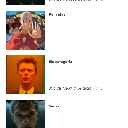
Películas
AVATAR AANG: EL ÚLTIMO
MAESTRO DEL AIRE: Llegó a
Paramount+ la película
secuela de la icónica serie
(REVIEW)
5 DE AGOSTO DE 2026
0
Sin categoría
MOONAGE DAYDREAM: Llegó
a MUBI el documental del
ídolo (REVIEW)
5 DE AGOSTO DE 2026
0
Series
ORGULLO: La serie LGTB de
HBO sobre identidad, familia
y prejuicios sociales (RECAP)