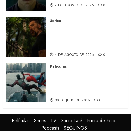
4 DE AGOSTO DE 2026
0
Series
CABO DE MIEDO: Llegó a
Apple TV+ la remake con Amy
Adams y Javier Bardem
(RECAP)
4 DE AGOSTO DE 2026
0
Películas
SPIDER-MAN: UN NUEVO DÍA:
Nueva entrega de la saga
protagonizada por Tom
Holland y Zendaya (REVIEW)
30 DE JULIO DE 2026
0
Películas
Series
TV
Soundtrack
Fuera de Foco
Podcasts
SEGUINOS