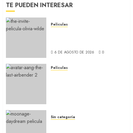
TE PUEDEN INTERESAR
Películas
LA INVITACIÓN: La nueva
comedia incómoda de Olivia
Wilde (REVIEW)
6 DE AGOSTO DE 2026
0
Películas
AVATAR AANG: EL ÚLTIMO
MAESTRO DEL AIRE: Llegó a
Paramount+ la película
secuela de la icónica serie
(REVIEW)
5 DE AGOSTO DE 2026
0
Sin categoría
MOONAGE DAYDREAM: Llegó
a MUBI el documental del