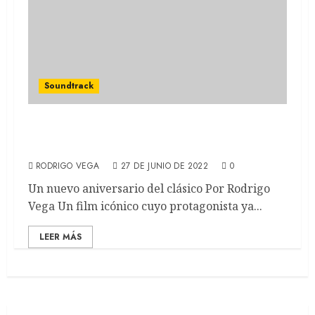
Soundtrack
Soundtrack Labyrinth: La magia de David
Bowie
RODRIGO VEGA
27 DE JUNIO DE 2022
0
Un nuevo aniversario del clásico Por Rodrigo
Vega Un film icónico cuyo protagonista ya...
LEER MÁS