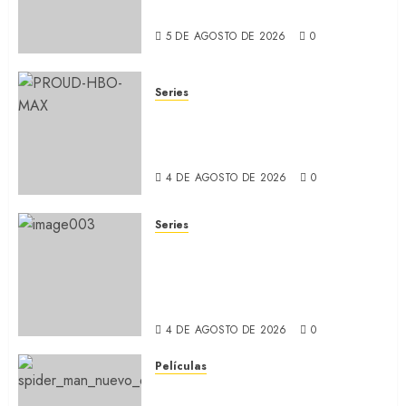
ídolo (REVIEW)
5 DE AGOSTO DE 2026
0
Series
ORGULLO: La serie LGTB de
HBO sobre identidad, familia
y prejuicios sociales (RECAP)
4 DE AGOSTO DE 2026
0
Series
CABO DE MIEDO: Llegó a
Apple TV+ la remake con Amy
Adams y Javier Bardem
(RECAP)
4 DE AGOSTO DE 2026
0
Películas
SPIDER-MAN: UN NUEVO DÍA: