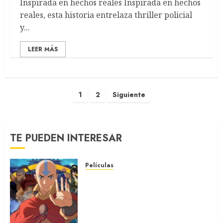
Inspirada en hechos reales Inspirada en hechos
reales, esta historia entrelaza thriller policial
y...
LEER MÁS
1
2
Siguiente
TE PUEDEN INTERESAR
Películas
AVATAR AANG: EL ÚLTIMO
MAESTRO DEL AIRE: Llegó a
Paramount+ la película
secuela de la icónica serie
(REVIEW)