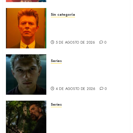
5 DE AGOSTO DE 2026
0
Sin categoría
MOONAGE DAYDREAM: Llegó
a MUBI el documental del
ídolo (REVIEW)
5 DE AGOSTO DE 2026
0
Series
ORGULLO: La serie LGTB de
HBO sobre identidad, familia
y prejuicios sociales (RECAP)
4 DE AGOSTO DE 2026
0
Series
CABO DE MIEDO: Llegó a
Apple TV+ la remake con Amy
Adams y Javier Bardem
(RECAP)