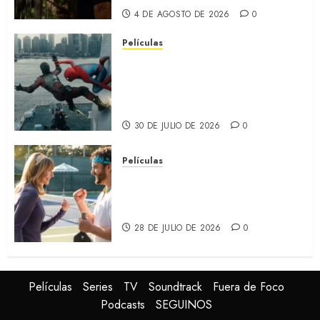
4 DE AGOSTO DE 2026
0
Películas
SPIDER-MAN: UN NUEVO DÍA:
Nueva entrega de la saga
protagonizada por Tom
Holland y Zendaya (REVIEW)
30 DE JULIO DE 2026
0
Películas
DINK: Jake Johnson
protagoniza la nueva comedia
de Apple TV+ (REVIEW)
28 DE JULIO DE 2026
0
Películas
Series
TV
Soundtrack
Fuera de Foco
Podcasts
SEGUINOS