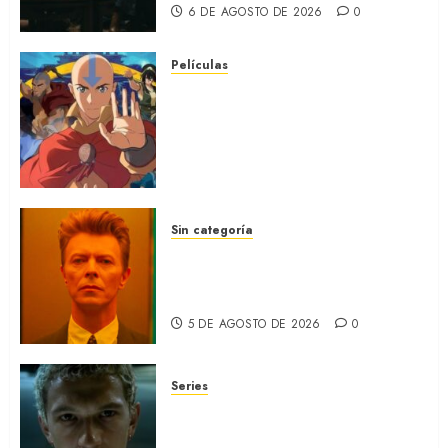
6 DE AGOSTO DE 2026
0
Películas
AVATAR AANG: EL ÚLTIMO
MAESTRO DEL AIRE: Llegó a
Paramount+ la película
secuela de la icónica serie
(REVIEW)
5 DE AGOSTO DE 2026
0
Sin categoría
MOONAGE DAYDREAM: Llegó
a MUBI el documental del
ídolo (REVIEW)
5 DE AGOSTO DE 2026
0
Series
ORGULLO: La serie LGTB de
HBO sobre identidad, familia