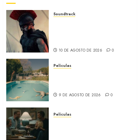
Soundtrack
LA ODISEA: La música de
Ludwig Göransson para la
película de Nolan
(SOUNDTRACK)
10 DE AGOSTO DE 2026
0
Películas
EL MUNDO AL REVÉS: Un
nuevo retrato de la Argentina
(REVIEW)
9 DE AGOSTO DE 2026
0
Películas
LA INVITACIÓN: La nueva
comedia incómoda de Olivia
Wilde (REVIEW)