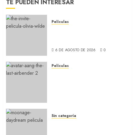
TE PUEDEN INTERESAR
Películas
LA INVITACIÓN: La nueva
comedia incómoda de Olivia
Wilde (REVIEW)
6 DE AGOSTO DE 2026
0
Películas
AVATAR AANG: EL ÚLTIMO
MAESTRO DEL AIRE: Llegó a
Paramount+ la película
secuela de la icónica serie
(REVIEW)
5 DE AGOSTO DE 2026
0
Sin categoría
MOONAGE DAYDREAM: Llegó
a MUBI el documental del