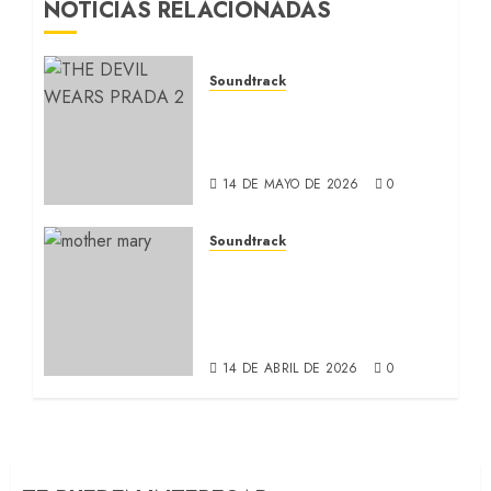
NOTICIAS RELACIONADAS
Soundtrack
EL DIABLO VISTE A LA
MODA 2: La forma de una
mujer (SOUNDTRACK)
14 DE MAYO DE 2026
0
Soundtrack
MOTHER MARY: La
conexión entre Anne
Hathaway y Taylor Swift
(SOUNDTRACK)
14 DE ABRIL DE 2026
0