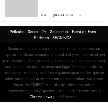
protagonizada por Tom
Holland y Zendaya (REVIEW)
30 DE JULIO DE 2026
0
Películas
Series
TV
Soundtrack
Fuera de Foco
Podcasts
SEGUINOS
Somos más que la suma de los elementos. Formamos un
espacio donde se comparte la actualidad y los lectores eligen
para discutirla. Actualizamos a diario nuestros contenidos para
que encuentren todo en un mismo lugar. Somos periodistas,
redactores, cinéfilos, seriéfilos y gamers apasionados que se
interesan en publicar información de alta calidad. Buscamos
hacer de CINERGIA el sitio de referencia sobre
entretenimiento en Argentina. Lo que importa está acá.
|
ChromeNews
por AF themes.