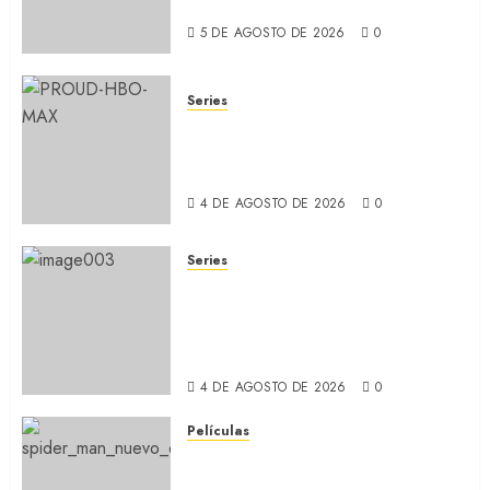
ídolo (REVIEW)
5 DE AGOSTO DE 2026
0
Series
ORGULLO: La serie LGTB de
HBO sobre identidad, familia
y prejuicios sociales (RECAP)
4 DE AGOSTO DE 2026
0
Series
CABO DE MIEDO: Llegó a
Apple TV+ la remake con Amy
Adams y Javier Bardem
(RECAP)
4 DE AGOSTO DE 2026
0
Películas
SPIDER-MAN: UN NUEVO DÍA:
Nueva entrega de la saga