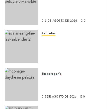
LA INVITACIÓN: La nueva
comedia incómoda de Olivia
Wilde (REVIEW)
6 DE AGOSTO DE 2026
0
Películas
AVATAR AANG: EL ÚLTIMO
MAESTRO DEL AIRE: Llegó a
Paramount+ la película
secuela de la icónica serie
(REVIEW)
5 DE AGOSTO DE 2026
0
Sin categoría
MOONAGE DAYDREAM: Llegó
a MUBI el documental del
ídolo (REVIEW)
5 DE AGOSTO DE 2026
0