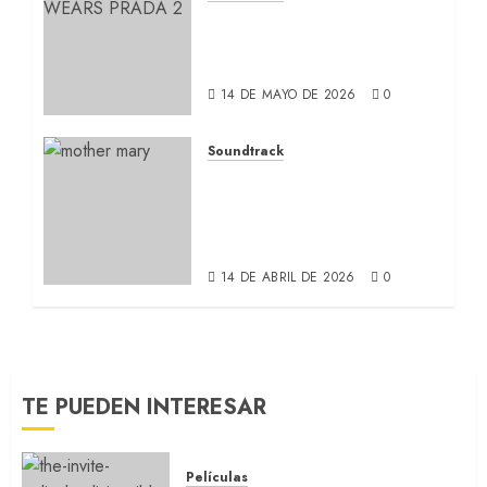
EL DIABLO VISTE A LA
MODA 2: La forma de una
mujer (SOUNDTRACK)
14 DE MAYO DE 2026
0
Soundtrack
MOTHER MARY: La
conexión entre Anne
Hathaway y Taylor Swift
(SOUNDTRACK)
14 DE ABRIL DE 2026
0
TE PUEDEN INTERESAR
Películas