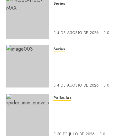
Series
ORGULLO: La serie LGTB de
HBO sobre identidad, familia
y prejuicios sociales (RECAP)
4 DE AGOSTO DE 2026
0
Series
CABO DE MIEDO: Llegó a
Apple TV+ la remake con Amy
Adams y Javier Bardem
(RECAP)
4 DE AGOSTO DE 2026
0
Películas
SPIDER-MAN: UN NUEVO DÍA:
Nueva entrega de la saga
protagonizada por Tom
Holland y Zendaya (REVIEW)
30 DE JULIO DE 2026
0