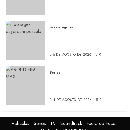
secuela de la icónica serie
(REVIEW)
5 DE AGOSTO DE 2026
0
Sin categoría
MOONAGE DAYDREAM: Llegó
a MUBI el documental del
ídolo (REVIEW)
5 DE AGOSTO DE 2026
0
Series
ORGULLO: La serie LGTB de
HBO sobre identidad, familia
y prejuicios sociales (RECAP)
4 DE AGOSTO DE 2026
0
Películas
Series
TV
Soundtrack
Fuera de Foco