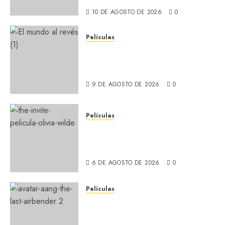
10 DE AGOSTO DE 2026
0
Películas
EL MUNDO AL REVÉS: Un
nuevo retrato de la Argentina
(REVIEW)
9 DE AGOSTO DE 2026
0
Películas
LA INVITACIÓN: La nueva
comedia incómoda de Olivia
Wilde (REVIEW)
6 DE AGOSTO DE 2026
0
Películas
AVATAR AANG: EL ÚLTIMO
MAESTRO DEL AIRE: Llegó a
Paramount+ la película