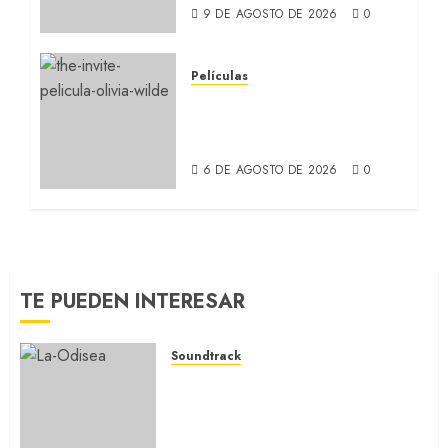
9 DE AGOSTO DE 2026
0
Películas
LA INVITACIÓN: La nueva
comedia incómoda de
Olivia Wilde (REVIEW)
6 DE AGOSTO DE 2026
0
TE PUEDEN INTERESAR
Soundtrack
LA ODISEA: La música de
Ludwig Göransson para la
película de Nolan
(SOUNDTRACK)