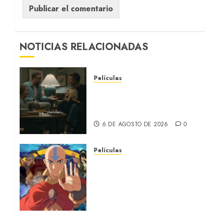
NOTICIAS RELACIONADAS
Películas
LA INVITACIÓN: La nueva
comedia incómoda de
Olivia Wilde (REVIEW)
6 DE AGOSTO DE 2026
0
Películas
AVATAR AANG: EL
ÚLTIMO MAESTRO DEL
AIRE: Llegó a
Paramount+ la película
secuela de la icónica serie
(REVIEW)