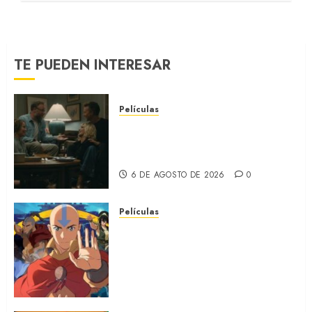
5 DE AGOSTO DE 2026
0
TE PUEDEN INTERESAR
Películas
LA INVITACIÓN: La nueva
comedia incómoda de Olivia
Wilde (REVIEW)
6 DE AGOSTO DE 2026
0
Películas
AVATAR AANG: EL ÚLTIMO
MAESTRO DEL AIRE: Llegó a
Paramount+ la película
secuela de la icónica serie
(REVIEW)
5 DE AGOSTO DE 2026
0