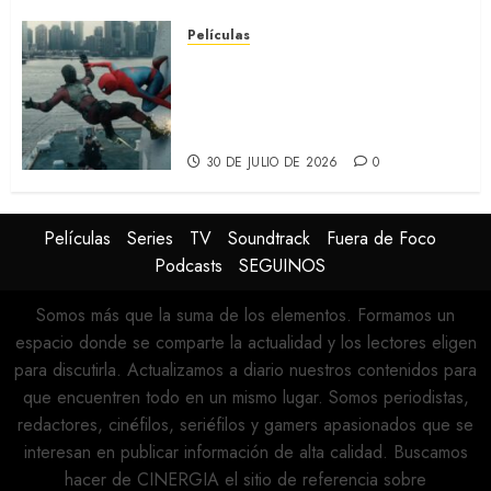
Películas
SPIDER-MAN: UN NUEVO DÍA:
Nueva entrega de la saga
protagonizada por Tom
Holland y Zendaya (REVIEW)
30 DE JULIO DE 2026
0
Películas
Series
TV
Soundtrack
Fuera de Foco
Podcasts
SEGUINOS
Somos más que la suma de los elementos. Formamos un
espacio donde se comparte la actualidad y los lectores eligen
para discutirla. Actualizamos a diario nuestros contenidos para
que encuentren todo en un mismo lugar. Somos periodistas,
redactores, cinéfilos, seriéfilos y gamers apasionados que se
interesan en publicar información de alta calidad. Buscamos
hacer de CINERGIA el sitio de referencia sobre