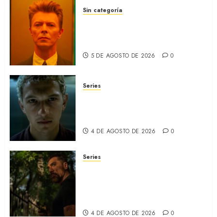
Sin categoría
MOONAGE DAYDREAM: Llegó
a MUBI el documental del
ídolo (REVIEW)
5 DE AGOSTO DE 2026
0
Series
ORGULLO: La serie LGTB de
HBO sobre identidad, familia
y prejuicios sociales (RECAP)
4 DE AGOSTO DE 2026
0
Series
CABO DE MIEDO: Llegó a
Apple TV+ la remake con Amy
Adams y Javier Bardem
(RECAP)
4 DE AGOSTO DE 2026
0