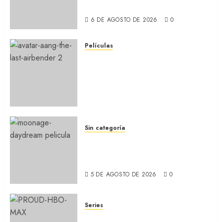
Wilde (REVIEW)
6 DE AGOSTO DE 2026
0
Películas
AVATAR AANG: EL ÚLTIMO
MAESTRO DEL AIRE: Llegó a
Paramount+ la película
secuela de la icónica serie
(REVIEW)
5 DE AGOSTO DE 2026
0
Sin categoría
MOONAGE DAYDREAM: Llegó
a MUBI el documental del
ídolo (REVIEW)
5 DE AGOSTO DE 2026
0
Series
ORGULLO: La serie LGTB de