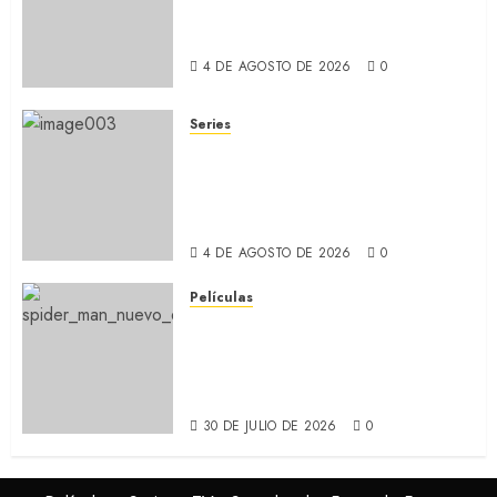
HBO sobre identidad, familia
y prejuicios sociales (RECAP)
4 DE AGOSTO DE 2026
0
Series
CABO DE MIEDO: Llegó a
Apple TV+ la remake con Amy
Adams y Javier Bardem
(RECAP)
4 DE AGOSTO DE 2026
0
Películas
SPIDER-MAN: UN NUEVO DÍA:
Nueva entrega de la saga
protagonizada por Tom
Holland y Zendaya (REVIEW)
30 DE JULIO DE 2026
0