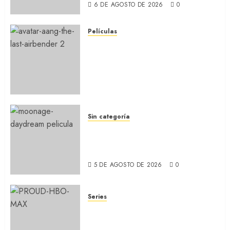
6 DE AGOSTO DE 2026
0
Películas
AVATAR AANG: EL ÚLTIMO
MAESTRO DEL AIRE: Llegó a
Paramount+ la película
secuela de la icónica serie
(REVIEW)
5 DE AGOSTO DE 2026
0
Sin categoría
MOONAGE DAYDREAM: Llegó
a MUBI el documental del
ídolo (REVIEW)
5 DE AGOSTO DE 2026
0
Series
ORGULLO: La serie LGTB de
HBO sobre identidad, familia