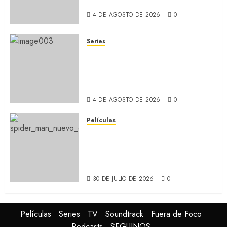
y prejuicios sociales (RECAP)
4 DE AGOSTO DE 2026
0
Series
CABO DE MIEDO: Llegó a
Apple TV+ la remake con Amy
Adams y Javier Bardem
(RECAP)
4 DE AGOSTO DE 2026
0
Películas
SPIDER-MAN: UN NUEVO DÍA:
Nueva entrega de la saga
protagonizada por Tom
Holland y Zendaya (REVIEW)
30 DE JULIO DE 2026
0
Películas
Series
TV
Soundtrack
Fuera de Foco
Podcasts
SEGUINOS