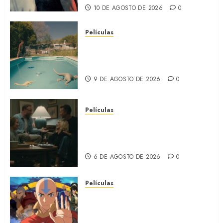
10 DE AGOSTO DE 2026
0
Películas
EL MUNDO AL REVÉS: Un
nuevo retrato de la Argentina
(REVIEW)
9 DE AGOSTO DE 2026
0
Películas
LA INVITACIÓN: La nueva
comedia incómoda de Olivia
Wilde (REVIEW)
6 DE AGOSTO DE 2026
0
Películas
AVATAR AANG: EL ÚLTIMO
MAESTRO DEL AIRE: Llegó a
Paramount+ la película