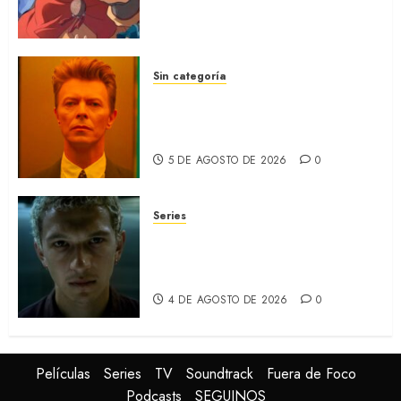
secuela de la icónica serie
(REVIEW)
5 DE AGOSTO DE 2026
0
Sin categoría
MOONAGE DAYDREAM: Llegó
a MUBI el documental del
ídolo (REVIEW)
5 DE AGOSTO DE 2026
0
Series
ORGULLO: La serie LGTB de
HBO sobre identidad, familia
y prejuicios sociales (RECAP)
4 DE AGOSTO DE 2026
0
Películas
Series
TV
Soundtrack
Fuera de Foco
Podcasts
SEGUINOS