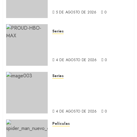
ídolo (REVIEW)
5 DE AGOSTO DE 2026
0
Series
ORGULLO: La serie LGTB de
HBO sobre identidad, familia
y prejuicios sociales (RECAP)
4 DE AGOSTO DE 2026
0
Series
CABO DE MIEDO: Llegó a
Apple TV+ la remake con Amy
Adams y Javier Bardem
(RECAP)
4 DE AGOSTO DE 2026
0
Películas
SPIDER-MAN: UN NUEVO DÍA: