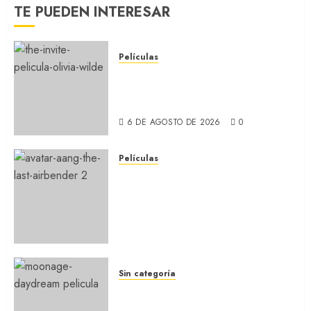
TE PUEDEN INTERESAR
Películas
LA INVITACIÓN: La nueva
comedia incómoda de Olivia
Wilde (REVIEW)
6 DE AGOSTO DE 2026
0
Películas
AVATAR AANG: EL ÚLTIMO
MAESTRO DEL AIRE: Llegó a
Paramount+ la película
secuela de la icónica serie
(REVIEW)
5 DE AGOSTO DE 2026
0
Sin categoría
MOONAGE DAYDREAM: Llegó
a MUBI el documental del