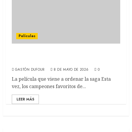
Películas
MORTAL KOMBAT 2: La secuela de la
violenta saga de videojuegos (REVIEW)
GASTÓN DUFOUR
8 DE MAYO DE 2026
0
La película que viene a ordenar la saga Esta
vez, los campeones favoritos de...
LEER MÁS