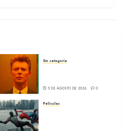
Sin categoría
MOONAGE DAYDREAM: Llegó
a MUBI el documental del
ídolo (REVIEW)
5 DE AGOSTO DE 2026
0
Películas
SPIDER-MAN: UN NUEVO DÍA:
Nueva entrega de la saga
protagonizada por Tom
Holland y Zendaya (REVIEW)