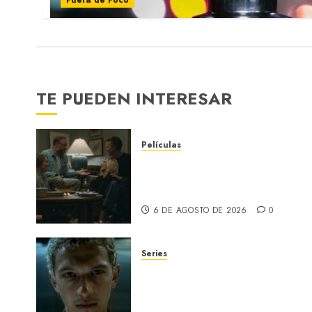
Fuera de Foco
TE PUEDEN INTERESAR
Películas
LA INVITACIÓN: La nueva
comedia incómoda de Olivia
Wilde (REVIEW)
6 DE AGOSTO DE 2026
0
Series
ORGULLO: La serie LGTB de
HBO sobre identidad, familia
y prejuicios sociales (RECAP)