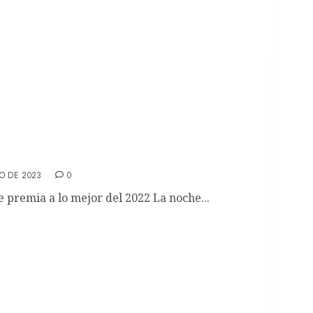
, cuándo y dónde ver la 95ª edición?
O DE 2023
0
 premia a lo mejor del 2022 La noche...