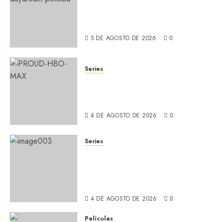
MOONAGE DAYDREAM: Llegó
a MUBI el documental del
ídolo (REVIEW)
5 DE AGOSTO DE 2026
0
Series
ORGULLO: La serie LGTB de
HBO sobre identidad, familia
y prejuicios sociales (RECAP)
4 DE AGOSTO DE 2026
0
Series
CABO DE MIEDO: Llegó a
Apple TV+ la remake con Amy
Adams y Javier Bardem
(RECAP)
4 DE AGOSTO DE 2026
0
Películas