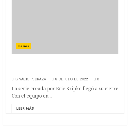
Series
The Boys: Temporada 3: ¿Nuestro héroe es
de verdad? (RECAP)
IGNACIO PEDRAZA
8 DE JULIO DE 2022
0
La serie creada por Eric Kripke llegó a su cierre
Con el equipo en...
LEER MÁS