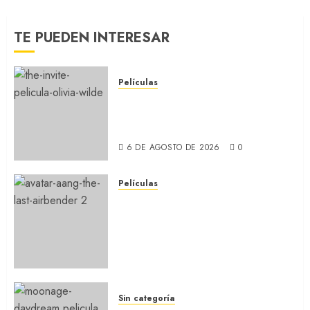
TE PUEDEN INTERESAR
Películas
LA INVITACIÓN: La nueva
comedia incómoda de Olivia
Wilde (REVIEW)
6 DE AGOSTO DE 2026
0
Películas
AVATAR AANG: EL ÚLTIMO
MAESTRO DEL AIRE: Llegó a
Paramount+ la película
secuela de la icónica serie
(REVIEW)
5 DE AGOSTO DE 2026
0
Sin categoría