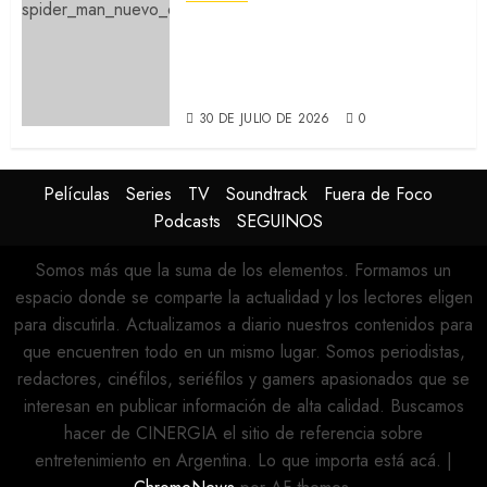
SPIDER-MAN: UN NUEVO DÍA:
Nueva entrega de la saga
protagonizada por Tom
Holland y Zendaya (REVIEW)
30 DE JULIO DE 2026
0
Películas
Series
TV
Soundtrack
Fuera de Foco
Podcasts
SEGUINOS
Somos más que la suma de los elementos. Formamos un
espacio donde se comparte la actualidad y los lectores eligen
para discutirla. Actualizamos a diario nuestros contenidos para
que encuentren todo en un mismo lugar. Somos periodistas,
redactores, cinéfilos, seriéfilos y gamers apasionados que se
interesan en publicar información de alta calidad. Buscamos
hacer de CINERGIA el sitio de referencia sobre
entretenimiento en Argentina. Lo que importa está acá.
|