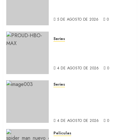
a MUBI el documental del
ídolo (REVIEW)
5 DE AGOSTO DE 2026
0
Series
ORGULLO: La serie LGTB de
HBO sobre identidad, familia
y prejuicios sociales (RECAP)
4 DE AGOSTO DE 2026
0
Series
CABO DE MIEDO: Llegó a
Apple TV+ la remake con Amy
Adams y Javier Bardem
(RECAP)
4 DE AGOSTO DE 2026
0
Películas