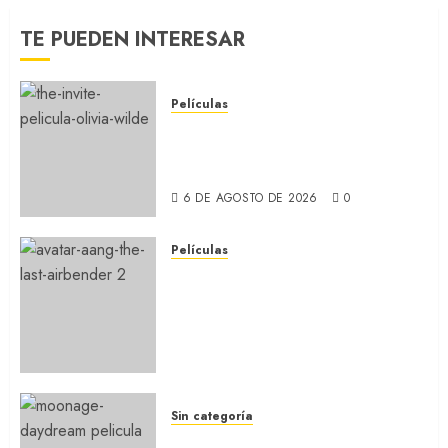
TE PUEDEN INTERESAR
Películas
LA INVITACIÓN: La nueva
comedia incómoda de Olivia
Wilde (REVIEW)
6 DE AGOSTO DE 2026
0
Películas
AVATAR AANG: EL ÚLTIMO
MAESTRO DEL AIRE: Llegó a
Paramount+ la película
secuela de la icónica serie
(REVIEW)
5 DE AGOSTO DE 2026
0
Sin categoría
MOONAGE DAYDREAM: Llegó