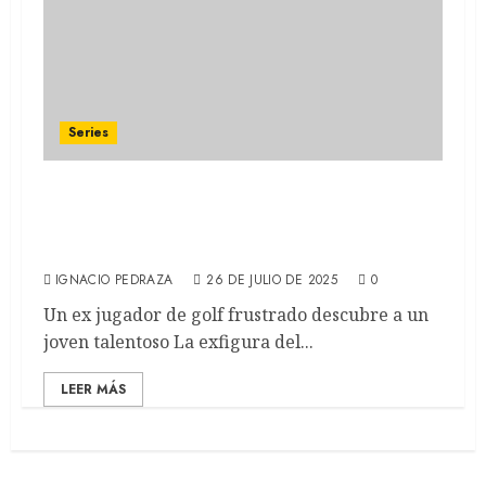
Series
STICK: EL SWING PERFECTO: Owen Wilson
protagoniza la comedia dramática de
Apple TV+ (RECAP)
IGNACIO PEDRAZA
26 DE JULIO DE 2025
0
Un ex jugador de golf frustrado descubre a un
joven talentoso La exfigura del...
LEER MÁS