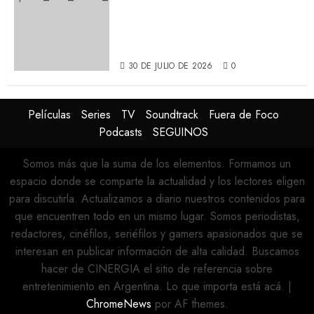
SPIDER-MAN: UN NUEVO DÍA:
Nueva entrega de la saga
protagonizada por Tom
Holland y Zendaya (REVIEW)
30 DE JULIO DE 2026
0
Películas
Series
TV
Soundtrack
Fuera de Foco
Podcasts
SEGUINOS
Somos más que la suma de los elementos. Formamos un
espacio donde se comparte la actualidad y los lectores eligen
para discutirla. Actualizamos a diario nuestros contenidos para
que encuentren todo en un mismo lugar. Somos periodistas,
redactores, cinéfilos, seriéfilos y gamers apasionados que se
interesan en publicar información de alta calidad. Buscamos
hacer de CINERGIA el sitio de referencia sobre
entretenimiento en Argentina. Lo que importa está acá.
|
ChromeNews
por AF themes.