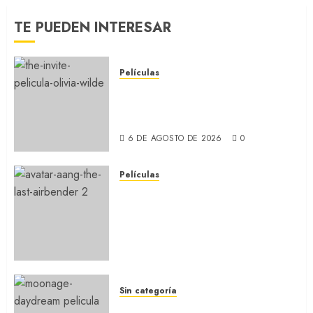
TE PUEDEN INTERESAR
Películas
LA INVITACIÓN: La nueva
comedia incómoda de Olivia
Wilde (REVIEW)
6 DE AGOSTO DE 2026
0
Películas
AVATAR AANG: EL ÚLTIMO
MAESTRO DEL AIRE: Llegó a
Paramount+ la película
secuela de la icónica serie
(REVIEW)
5 DE AGOSTO DE 2026
0
Sin categoría
MOONAGE DAYDREAM: Llegó