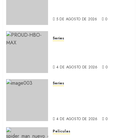
a MUBI el documental del
ídolo (REVIEW)
5 DE AGOSTO DE 2026
0
Series
ORGULLO: La serie LGTB de
HBO sobre identidad, familia
y prejuicios sociales (RECAP)
4 DE AGOSTO DE 2026
0
Series
CABO DE MIEDO: Llegó a
Apple TV+ la remake con Amy
Adams y Javier Bardem
(RECAP)
4 DE AGOSTO DE 2026
0
Películas