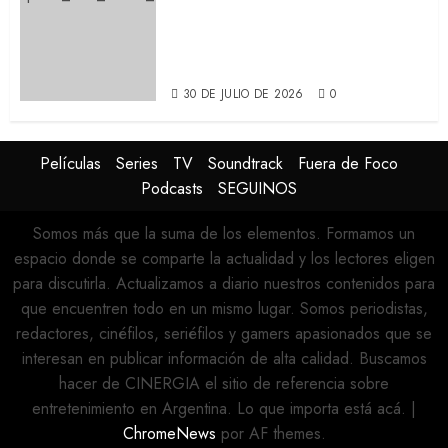
SPIDER-MAN: UN NUEVO DÍA:
Nueva entrega de la saga
protagonizada por Tom
Holland y Zendaya (REVIEW)
30 DE JULIO DE 2026
0
Películas
Series
TV
Soundtrack
Fuera de Foco
Podcasts
SEGUINOS
Somos más que la suma de los elementos. Formamos un
espacio donde se comparte la actualidad y los lectores eligen
para discutirla. Actualizamos a diario nuestros contenidos para
que encuentren todo en un mismo lugar. Somos periodistas,
redactores, cinéfilos, seriéfilos y gamers apasionados que se
interesan en publicar información de alta calidad. Buscamos
hacer de CINERGIA el sitio de referencia sobre
entretenimiento en Argentina. Lo que importa está acá.
|
ChromeNews
por AF themes.