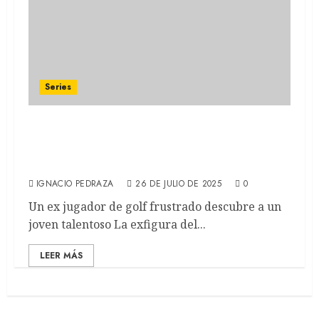
Series
STICK: EL SWING PERFECTO: Owen Wilson
protagoniza la comedia dramática de
Apple TV+ (RECAP)
IGNACIO PEDRAZA
26 DE JULIO DE 2025
0
Un ex jugador de golf frustrado descubre a un
joven talentoso La exfigura del...
LEER MÁS