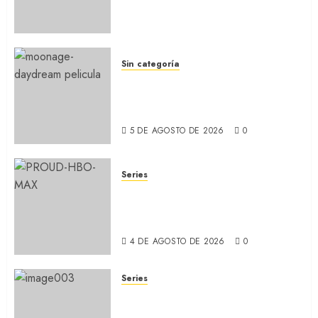
secuela de la icónica serie
(REVIEW)
5 DE AGOSTO DE 2026
0
Sin categoría
MOONAGE DAYDREAM: Llegó
a MUBI el documental del
ídolo (REVIEW)
5 DE AGOSTO DE 2026
0
Series
ORGULLO: La serie LGTB de
HBO sobre identidad, familia
y prejuicios sociales (RECAP)
4 DE AGOSTO DE 2026
0
Series
CABO DE MIEDO: Llegó a
Apple TV+ la remake con Amy