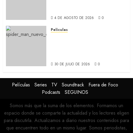
Adams y Javier Bardem
(RECAP)
4 DE AGOSTO DE 2026
0
Películas
SPIDER-MAN: UN NUEVO DÍA:
Nueva entrega de la saga
protagonizada por Tom
Holland y Zendaya (REVIEW)
30 DE JULIO DE 2026
0
Películas
Series
TV
Soundtrack
Fuera de Foco
Podcasts
SEGUINOS
Somos más que la suma de los elementos. Formamos un
espacio donde se comparte la actualidad y los lectores eligen
para discutirla. Actualizamos a diario nuestros contenidos para
que encuentren todo en un mismo lugar. Somos periodistas,