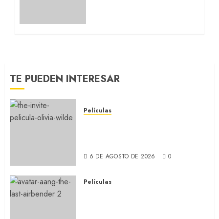
Paramount+ la película
secuela de la icónica serie
(REVIEW)
5 DE AGOSTO DE 2026
0
TE PUEDEN INTERESAR
Películas
LA INVITACIÓN: La nueva
comedia incómoda de Olivia
Wilde (REVIEW)
6 DE AGOSTO DE 2026
0
Películas
AVATAR AANG: EL ÚLTIMO
MAESTRO DEL AIRE: Llegó a
Paramount+ la película