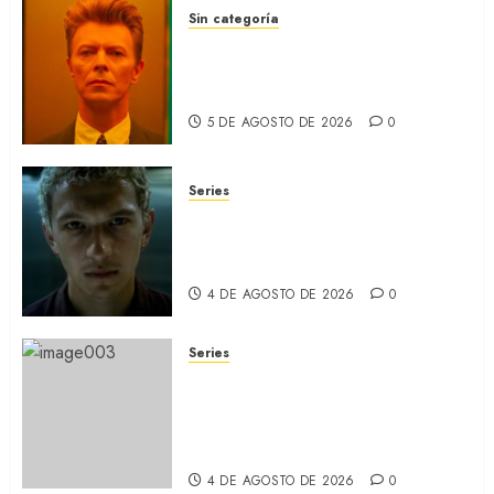
Sin categoría
MOONAGE DAYDREAM: Llegó
a MUBI el documental del
ídolo (REVIEW)
5 DE AGOSTO DE 2026
0
Series
ORGULLO: La serie LGTB de
HBO sobre identidad, familia
y prejuicios sociales (RECAP)
4 DE AGOSTO DE 2026
0
Series
CABO DE MIEDO: Llegó a
Apple TV+ la remake con Amy
Adams y Javier Bardem
(RECAP)
4 DE AGOSTO DE 2026
0