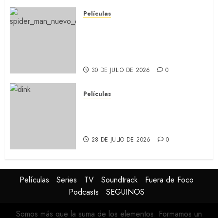
Películas
SPIDER-MAN: UN NUEVO DÍA:
Nueva entrega de la saga
protagonizada por Tom
Holland y Zendaya (REVIEW)
30 DE JULIO DE 2026
0
Películas
DINK: Jake Johnson
protagoniza la nueva comedia
de Apple TV+ (REVIEW)
28 DE JULIO DE 2026
0
Películas
Series
TV
Soundtrack
Fuera de Foco
Podcasts
SEGUINOS
Somos más que la suma de los elementos. Formamos un