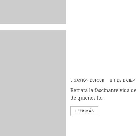
El Coso: Un documental d
Peralta Ramos (REVIEW)
GASTÓN DUFOUR
1 DE DICIEM
Retrata la fascinante vida d
de quienes lo...
LEER MÁS