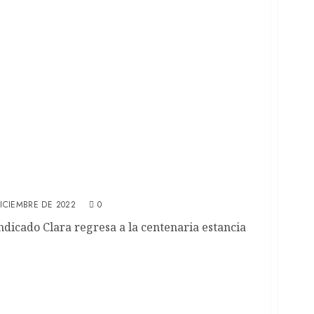
cula de Juan Dickinson (REVIEW)
DICIEMBRE DE 2022
0
indicado Clara regresa a la centenaria estancia