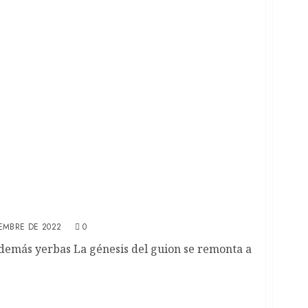
 de Carlos Kbal (REVIEW)
IEMBRE DE 2022
0
y demás yerbas La génesis del guion se remonta a