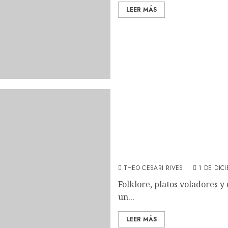
LEER MÁS
La luz mala: Ópera prima
THEO CESARI RIVES
1 DE DIC
Folklore, platos voladores 
un...
LEER MÁS