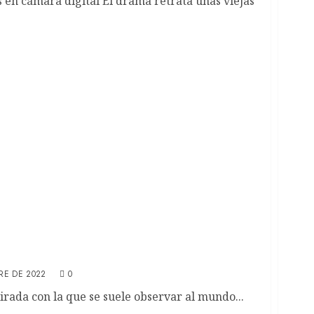
en cámara digital El drama retrata unas viejas
go Luna producirán Tesis sobre una
Sosa Villada
RE DE 2022
0
irada con la que se suele observar al mundo...