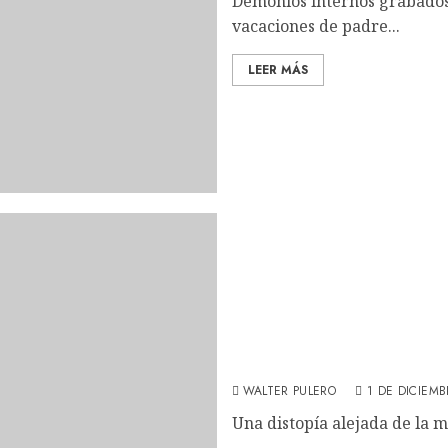
Demonios internos grabados 
vacaciones de padre...
LEER MÁS
Gael García Bernal y Die
domesticación de Camila 
WALTER PULERO
1 DE DICIEMB
Una distopía alejada de la m