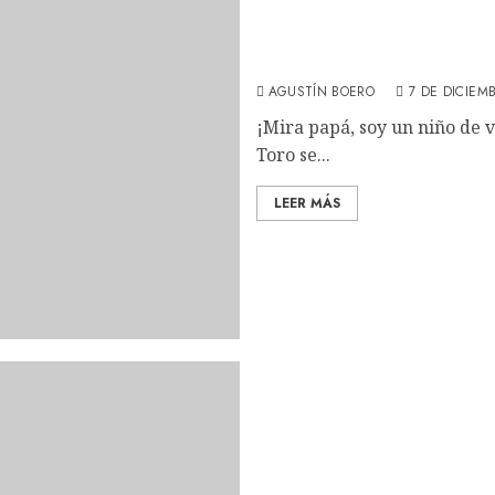
Pinocho: La esperada pelí
(REVIEW)
AGUSTÍN BOERO
7 DE DICIEM
¡Mira papá, soy un niño de 
Toro se...
LEER MÁS
Juego perfecto: El thrill