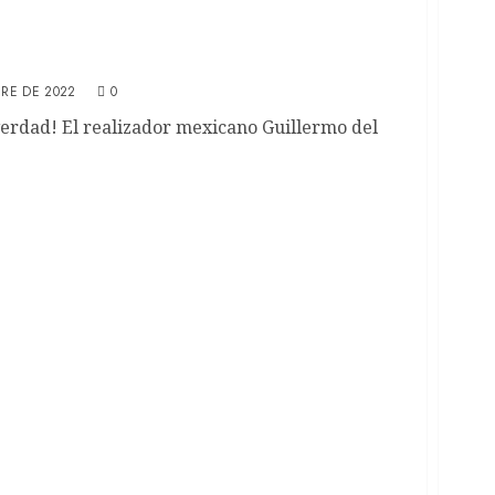
cula de Guillermo del Toro para Netflix
BRE DE 2022
0
verdad! El realizador mexicano Guillermo del
er dirigido y protagonizado por Russell Crowe