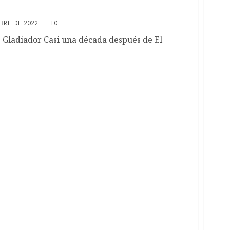
MBRE DE 2022
0
e Gladiador Casi una década después de El
uadagnino dirige nuevamente a Timothée