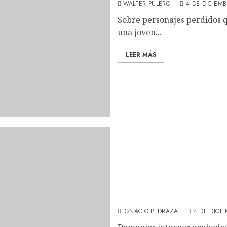
WALTER PULERO
4 DE DICIEMB
Sobre personajes perdidos q
una joven...
LEER MÁS
Aftersun: Paul Mescal y F
Wells (REVIEW)
IGNACIO PEDRAZA
4 DE DICI