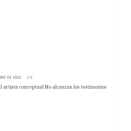
e Néstor Frenkel sobre Federico Manuel
BRE DE 2022
0
el artista conceptual No alcanzan los testimonios