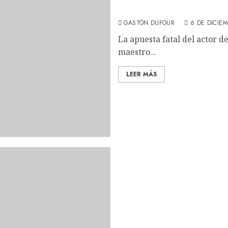
(REVIEW)
GASTÓN DUFOUR
6 DE DICIE
La apuesta fatal del actor d
maestro...
LEER MÁS
Hasta los huesos: Luca G
Chalamet (REVIEW)