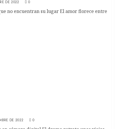
RE DE 2022
0
ue no encuentran su lugar El amor florece entre
rankie Corio en la ópera prima de Charlotte
EMBRE DE 2022
0