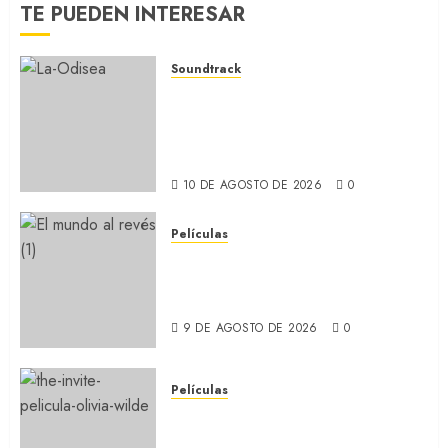
TE PUEDEN INTERESAR
Soundtrack
LA ODISEA: La música de
Ludwig Göransson para la
película de Nolan
(SOUNDTRACK)
10 DE AGOSTO DE 2026
0
Películas
EL MUNDO AL REVÉS: Un
nuevo retrato de la Argentina
(REVIEW)
9 DE AGOSTO DE 2026
0
Películas
LA INVITACIÓN: La nueva
comedia incómoda de Olivia