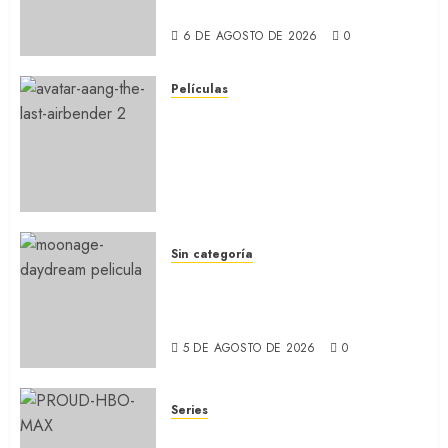
Wilde (REVIEW)
6 DE AGOSTO DE 2026
0
Películas
AVATAR AANG: EL ÚLTIMO
MAESTRO DEL AIRE: Llegó a
Paramount+ la película
secuela de la icónica serie
(REVIEW)
5 DE AGOSTO DE 2026
0
Sin categoría
MOONAGE DAYDREAM: Llegó
a MUBI el documental del
ídolo (REVIEW)
5 DE AGOSTO DE 2026
0
Series
ORGULLO: La serie LGTB de