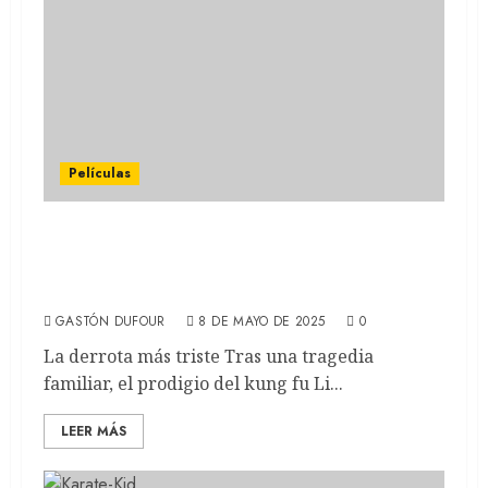
Películas
KARATE KID: LEYENDAS: Nostalgia y
nuevas patadas en una saga que busca
reinventarse (REVIEW)
GASTÓN DUFOUR
8 DE MAYO DE 2025
0
La derrota más triste Tras una tragedia
familiar, el prodigio del kung fu Li...
LEER MÁS