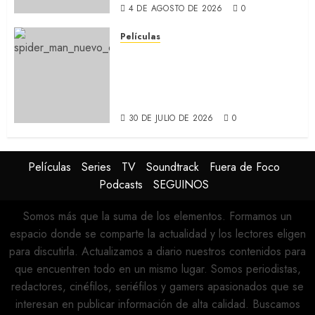
4 DE AGOSTO DE 2026
0
Películas
SPIDER-MAN: UN NUEVO DÍA:
Nueva entrega de la saga
protagonizada por Tom
Holland y Zendaya (REVIEW)
30 DE JULIO DE 2026
0
Películas
Series
TV
Soundtrack
Fuera de Foco
Podcasts
SEGUINOS
Somos más que la suma de los elementos. Formamos un
espacio donde se comparte la actualidad y los lectores eligen
para discutirla. Actualizamos a diario nuestros contenidos para
que encuentren todo en un mismo lugar. Somos periodistas,
redactores, cinéfilos, seriéfilos y gamers apasionados que se
interesan en publicar información de alta calidad. Buscamos