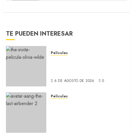
TE PUEDEN INTERESAR
Películas
LA INVITACIÓN: La nueva
comedia incómoda de Olivia
Wilde (REVIEW)
6 DE AGOSTO DE 2026
0
Películas
AVATAR AANG: EL ÚLTIMO
MAESTRO DEL AIRE: Llegó a
Paramount+ la película
secuela de la icónica serie
(REVIEW)