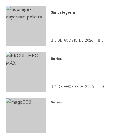
5 DE AGOSTO DE 2026
0
Sin categoría
MOONAGE DAYDREAM: Llegó
a MUBI el documental del
ídolo (REVIEW)
5 DE AGOSTO DE 2026
0
Series
ORGULLO: La serie LGTB de
HBO sobre identidad, familia
y prejuicios sociales (RECAP)
4 DE AGOSTO DE 2026
0
Series
CABO DE MIEDO: Llegó a
Apple TV+ la remake con Amy
Adams y Javier Bardem
(RECAP)