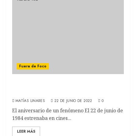
Fuera de Foco
Karate Kid: El clásico de los 80 que dio
origen a una legendaria saga de películas
MATÍAS LINARES
22 DE JUNIO DE 2022
0
El aniversario de un fenómeno El 22 de junio de
1984 estrenaba en cines...
LEER MÁS