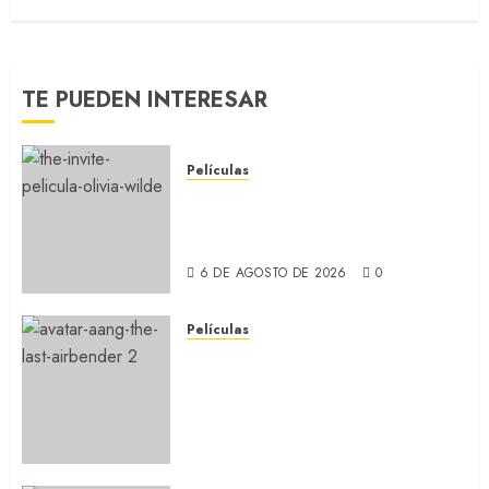
TE PUEDEN INTERESAR
Películas
LA INVITACIÓN: La nueva
comedia incómoda de Olivia
Wilde (REVIEW)
6 DE AGOSTO DE 2026
0
Películas
AVATAR AANG: EL ÚLTIMO
MAESTRO DEL AIRE: Llegó a
Paramount+ la película
secuela de la icónica serie
(REVIEW)
5 DE AGOSTO DE 2026
0