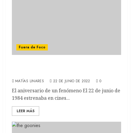
Fuera de Foco
Karate Kid: El clásico de los 80 que dio
origen a una legendaria saga de películas
MATÍAS LINARES
22 DE JUNIO DE 2022
0
El aniversario de un fenómeno El 22 de junio de
1984 estrenaba en cines...
LEER MÁS