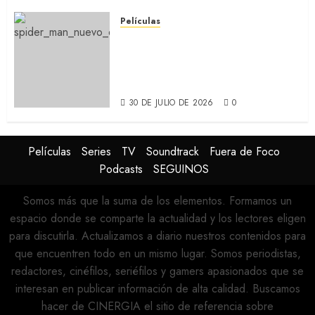
Películas
SPIDER-MAN: UN NUEVO DÍA:
Nueva entrega de la saga
protagonizada por Tom
Holland y Zendaya (REVIEW)
30 DE JULIO DE 2026
0
Películas
Series
TV
Soundtrack
Fuera de Foco
Podcasts
SEGUINOS
Somos más que la suma de los elementos. Formamos un
espacio donde se comparte la actualidad y los lectores eligen
para discutirla. Actualizamos a diario nuestros contenidos para
que encuentren todo en un mismo lugar. Somos periodistas,
redactores, cinéfilos, seriéfilos y gamers apasionados que se
interesan en publicar información de alta calidad. Buscamos
hacer de CINERGIA el sitio de referencia sobre