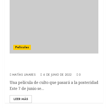
Películas
The Goonies: A 37 años de una búsqueda del
tesoro para preservar la amistad
MATÍAS LINARES
6 DE JUNIO DE 2022
0
Una película de culto que pasará a la posteridad
Este 7 de junio se...
LEER MÁS