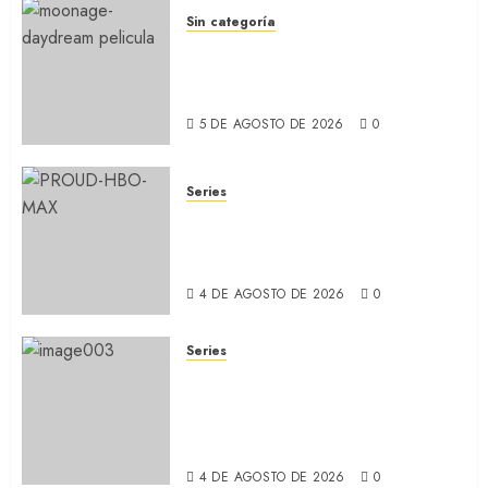
Sin categoría
MOONAGE DAYDREAM: Llegó
a MUBI el documental del
ídolo (REVIEW)
5 DE AGOSTO DE 2026
0
Series
ORGULLO: La serie LGTB de
HBO sobre identidad, familia
y prejuicios sociales (RECAP)
4 DE AGOSTO DE 2026
0
Series
CABO DE MIEDO: Llegó a
Apple TV+ la remake con Amy
Adams y Javier Bardem
(RECAP)
4 DE AGOSTO DE 2026
0