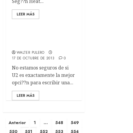
Seg??n Heat...
LEER MÁS
Trailer de Mandela: Long
Walk To Freedom
WALTER PULERO
17 DE OCTUBRE DE 2013
0
No estamos seguros de si
U2 es exactamente la mejor
opci??n para escribir una...
LEER MÁS
Anterior
1
…
548
549
550
551
552
553
554