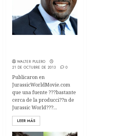
Idris Elba a Jurassic
World
WALTER PULERO
21 DE OCTUBRE DE 2013
0
Publicaron en
JurassicWorldMovie.com
que una fuente ???bastante
cerca de la producci??n de
Jurassic World???...
LEER MÁS