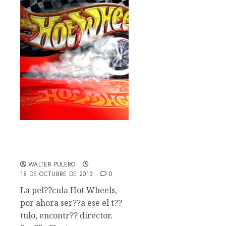
Hot Wheels encontr??
director
WALTER PULERO
18 DE OCTUBRE DE 2013
0
La pel??cula Hot Wheels,
por ahora ser??a ese el t??
tulo, encontr?? director.