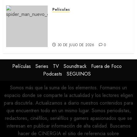
Películas
SPIDER-MAN: UN NUEVO DÍA:
Nueva entrega de la saga
protagonizada por Tom
Holland y Zendaya (REVIEW)
30 DE JULIO DE 2026
0
Películas
Series
TV
Soundtrack
Fuera de Foco
Podcasts
SEGUINOS
Somos más que la suma de los elementos. Formamos un
espacio donde se comparte la actualidad y los lectores eligen
para discutirla. Actualizamos a diario nuestros contenidos para
que encuentren todo en un mismo lugar. Somos periodistas,
redactores, cinéfilos, seriéfilos y gamers apasionados que se
interesan en publicar información de alta calidad. Buscamos
hacer de CINERGIA el sitio de referencia sobre