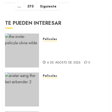
…
575
Siguiente
TE PUEDEN INTERESAR
Películas
LA INVITACIÓN: La nueva
comedia incómoda de Olivia
Wilde (REVIEW)
6 DE AGOSTO DE 2026
0
Películas
AVATAR AANG: EL ÚLTIMO
MAESTRO DEL AIRE: Llegó a
Paramount+ la película
secuela de la icónica serie
(REVIEW)
5 DE AGOSTO DE 2026
0