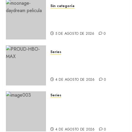
Sin categoría
MOONAGE DAYDREAM: Llegó
a MUBI el documental del
ídolo (REVIEW)
5 DE AGOSTO DE 2026
0
Series
ORGULLO: La serie LGTB de
HBO sobre identidad, familia
y prejuicios sociales (RECAP)
4 DE AGOSTO DE 2026
0
Series
CABO DE MIEDO: Llegó a
Apple TV+ la remake con Amy
Adams y Javier Bardem
(RECAP)
4 DE AGOSTO DE 2026
0