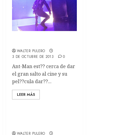
Desde el set de Ant-Man
WALTER PULERO
3 DE OCTUBRE DE 2013
0
Ant-Man est?? cerca de dar
el gran salto al cine y su
pel??cula dar??...
LEER MÁS
Treehouse of Horror
XXIV
WALTER PULERO