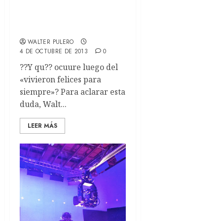
Reese Witherspoon
protagonizar?? Happily
Ever After
WALTER PULERO
4 DE OCTUBRE DE 2013
0
??Y qu?? ocuure luego del
«vivieron felices para
siempre»? Para aclarar esta
duda, Walt...
LEER MÁS