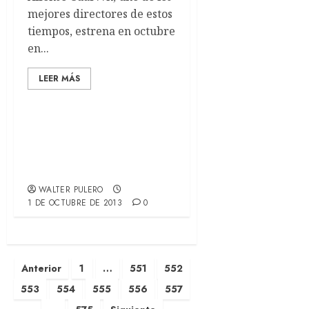
mejores directores de estos
tiempos, estrena en octubre
en...
LEER MÁS
Trailer oficial de The
Hobbit: The Desolation of
Smaug
WALTER PULERO
1 DE OCTUBRE DE 2013
0
Anterior
1
…
551
552
553
554
555
556
557