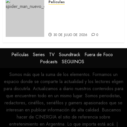
Películas
SPIDER-MAN: UN NUEVO DÍA:
Nueva entrega de la saga
protagonizada por Tom
Holland y Zendaya (REVIEW)
30 DE JULIO DE 2026
0
Películas
Series
TV
Soundtrack
Fuera de Foco
Podcasts
SEGUINOS
Somos más que la suma de los elementos. Formamos un
espacio donde se comparte la actualidad y los lectores eligen
para discutirla. Actualizamos a diario nuestros contenidos para
que encuentren todo en un mismo lugar. Somos periodistas,
redactores, cinéfilos, seriéfilos y gamers apasionados que se
interesan en publicar información de alta calidad. Buscamos
hacer de CINERGIA el sitio de referencia sobre
entretenimiento en Argentina. Lo que importa está acá.
|