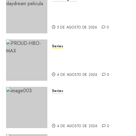
MOONAGE DAYDREAM: Llegó
a MUBI el documental del
ídolo (REVIEW)
5 DE AGOSTO DE 2026
0
Series
ORGULLO: La serie LGTB de
HBO sobre identidad, familia
y prejuicios sociales (RECAP)
4 DE AGOSTO DE 2026
0
Series
CABO DE MIEDO: Llegó a
Apple TV+ la remake con Amy
Adams y Javier Bardem
(RECAP)
4 DE AGOSTO DE 2026
0