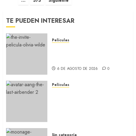
…
575
Siguiente
TE PUEDEN INTERESAR
Películas
LA INVITACIÓN: La nueva
comedia incómoda de Olivia
Wilde (REVIEW)
6 DE AGOSTO DE 2026
0
Películas
AVATAR AANG: EL ÚLTIMO
MAESTRO DEL AIRE: Llegó a
Paramount+ la película
secuela de la icónica serie
(REVIEW)
5 DE AGOSTO DE 2026
0
Sin categoría