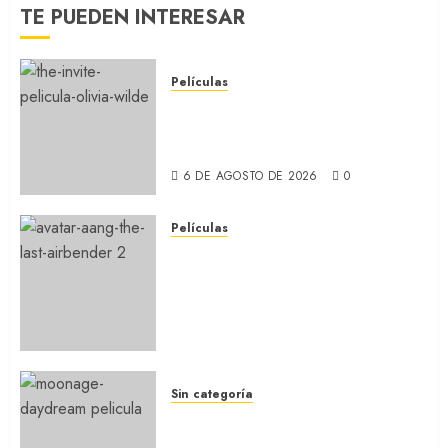
TE PUEDEN INTERESAR
Películas
LA INVITACIÓN: La nueva
comedia incómoda de Olivia
Wilde (REVIEW)
6 DE AGOSTO DE 2026
0
Películas
AVATAR AANG: EL ÚLTIMO
MAESTRO DEL AIRE: Llegó a
Paramount+ la película
secuela de la icónica serie
(REVIEW)
5 DE AGOSTO DE 2026
0
Sin categoría
MOONAGE DAYDREAM: Llegó
a MUBI el documental del