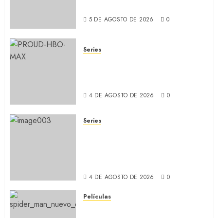
ídolo (REVIEW)
5 DE AGOSTO DE 2026
0
Series
ORGULLO: La serie LGTB de
HBO sobre identidad, familia
y prejuicios sociales (RECAP)
4 DE AGOSTO DE 2026
0
Series
CABO DE MIEDO: Llegó a
Apple TV+ la remake con Amy
Adams y Javier Bardem
(RECAP)
4 DE AGOSTO DE 2026
0
Películas
SPIDER-MAN: UN NUEVO DÍA: