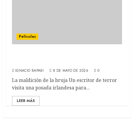
Películas
HOKUM: Adam Scott en un hotel embrujado
(REVIEW)
IGNACIO RAPARI
8 DE MAYO DE 2026
0
La maldición de la bruja Un escritor de terror
visita una posada irlandesa para...
LEER MÁS