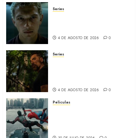
Series
ORGULLO: La serie LGTB de
HBO sobre identidad, familia
y prejuicios sociales (RECAP)
4 DE AGOSTO DE 2026
0
Series
CABO DE MIEDO: Llegó a
Apple TV+ la remake con Amy
Adams y Javier Bardem
(RECAP)
4 DE AGOSTO DE 2026
0
Películas
SPIDER-MAN: UN NUEVO DÍA:
Nueva entrega de la saga
protagonizada por Tom
Holland y Zendaya (REVIEW)
30 DE JULIO DE 2026
0