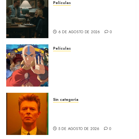
Películas
LA INVITACIÓN: La nueva
comedia incómoda de Olivia
Wilde (REVIEW)
6 DE AGOSTO DE 2026
0
Películas
AVATAR AANG: EL ÚLTIMO
MAESTRO DEL AIRE: Llegó a
Paramount+ la película
secuela de la icónica serie
(REVIEW)
5 DE AGOSTO DE 2026
0
Sin categoría
MOONAGE DAYDREAM: Llegó
a MUBI el documental del
ídolo (REVIEW)
5 DE AGOSTO DE 2026
0