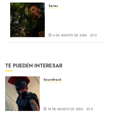
Series
CABO DE MIEDO: Llegó a
Apple TV+ la remake con
Amy Adams y Javier
Bardem (RECAP)
4 DE AGOSTO DE 2026
0
TE PUEDEN INTERESAR
Soundtrack
LA ODISEA: La música de
Ludwig Göransson para la
película de Nolan
(SOUNDTRACK)
10 DE AGOSTO DE 2026
0