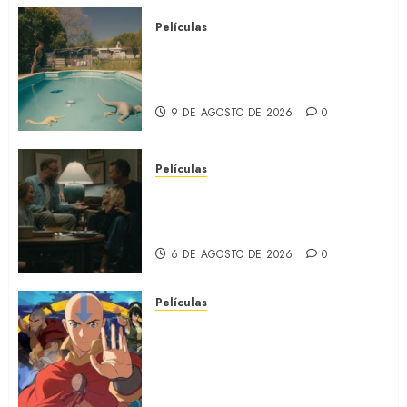
Películas
EL MUNDO AL REVÉS: Un
nuevo retrato de la Argentina
(REVIEW)
9 DE AGOSTO DE 2026
0
Películas
LA INVITACIÓN: La nueva
comedia incómoda de Olivia
Wilde (REVIEW)
6 DE AGOSTO DE 2026
0
Películas
AVATAR AANG: EL ÚLTIMO
MAESTRO DEL AIRE: Llegó a
Paramount+ la película
secuela de la icónica serie
(REVIEW)