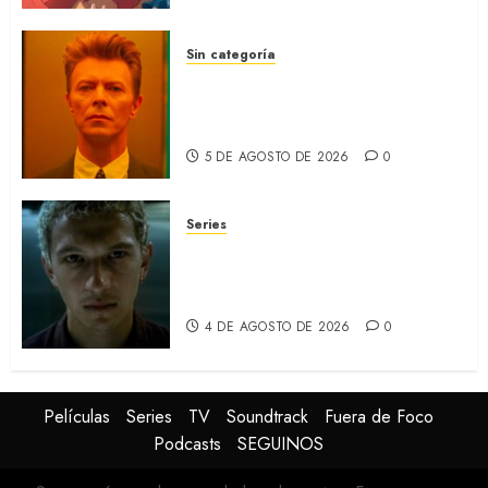
5 DE AGOSTO DE 2026
0
Sin categoría
MOONAGE DAYDREAM: Llegó
a MUBI el documental del
ídolo (REVIEW)
5 DE AGOSTO DE 2026
0
Series
ORGULLO: La serie LGTB de
HBO sobre identidad, familia
y prejuicios sociales (RECAP)
4 DE AGOSTO DE 2026
0
Películas
Series
TV
Soundtrack
Fuera de Foco
Podcasts
SEGUINOS