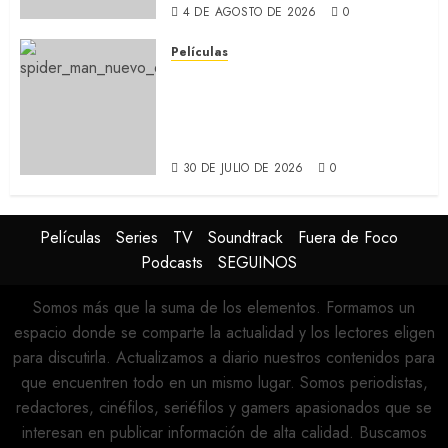
4 DE AGOSTO DE 2026
0
Películas
SPIDER-MAN: UN NUEVO DÍA:
Nueva entrega de la saga
protagonizada por Tom
Holland y Zendaya (REVIEW)
30 DE JULIO DE 2026
0
Películas
Series
TV
Soundtrack
Fuera de Foco
Podcasts
SEGUINOS
Somos más que la suma de los elementos. Formamos un
espacio donde se comparte la actualidad y los lectores eligen
para discutirla. Actualizamos a diario nuestros contenidos para
que encuentren todo en un mismo lugar. Somos periodistas,
redactores, cinéfilos, seriéfilos y gamers apasionados que se
interesan en publicar información de alta calidad. Buscamos