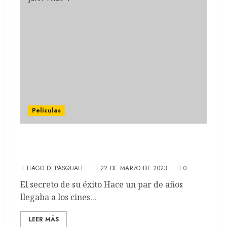
Películas
John Wick: ¿Por qué se convirtió en un
clásico?
TIAGO DI PASQUALE
22 DE MARZO DE 2023
0
El secreto de su éxito Hace un par de años
llegaba a los cines...
LEER MÁS