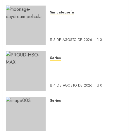
5 DE AGOSTO DE 2026
0
Sin categoría
MOONAGE DAYDREAM: Llegó
a MUBI el documental del
ídolo (REVIEW)
5 DE AGOSTO DE 2026
0
Series
ORGULLO: La serie LGTB de
HBO sobre identidad, familia
y prejuicios sociales (RECAP)
4 DE AGOSTO DE 2026
0
Series
CABO DE MIEDO: Llegó a
Apple TV+ la remake con Amy
Adams y Javier Bardem
(RECAP)