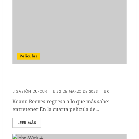
Películas
John Wick 4: La acción al servicio de un
clásico (REVIEW)
GASTÓN DUFOUR
22 DE MARZO DE 2023
0
Keanu Reeves regresa a lo que más sabe:
entretener En la cuarta película de...
LEER MÁS