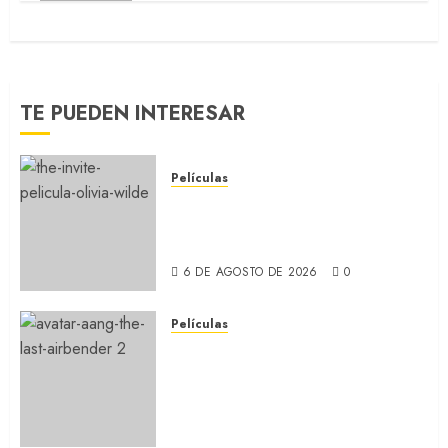
TE PUEDEN INTERESAR
Películas
LA INVITACIÓN: La nueva
comedia incómoda de Olivia
Wilde (REVIEW)
6 DE AGOSTO DE 2026
0
Películas
AVATAR AANG: EL ÚLTIMO
MAESTRO DEL AIRE: Llegó a
Paramount+ la película
secuela de la icónica serie
(REVIEW)