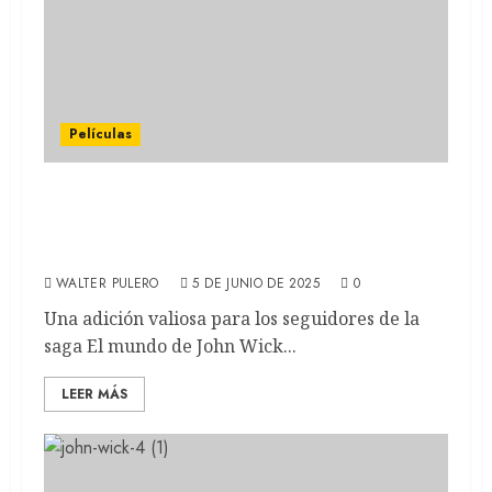
Películas
BAILARINA: El universo John Wick se
expande con acción letal y estilo propio
(REVIEW)
WALTER PULERO
5 DE JUNIO DE 2025
0
Una adición valiosa para los seguidores de la
saga El mundo de John Wick...
LEER MÁS