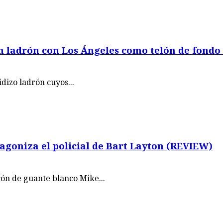
 ladrón con Los Ángeles como telón de fondo
idizo ladrón cuyos...
oniza el policial de Bart Layton (REVIEW)
ón de guante blanco Mike...