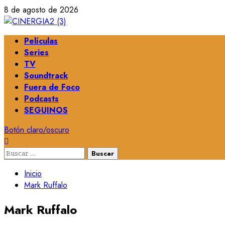
Saltar
8 de agosto de 2026
al
contenido
Menú
Películas
principal
Series
TV
Soundtrack
Fuera de Foco
Podcasts
SEGUINOS
Botón claro/oscuro
Buscar:
Inicio
Mark Ruffalo
Mark Ruffalo