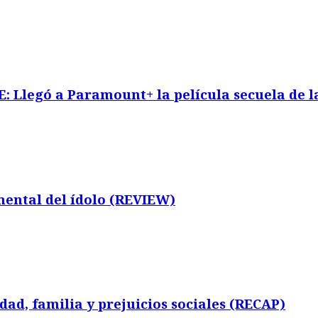
legó a Paramount+ la película secuela de la
ntal del ídolo (REVIEW)
ad, familia y prejuicios sociales (RECAP)