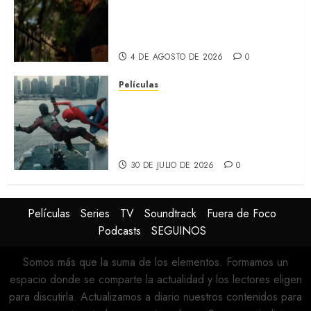
Apple TV+ la remake con Amy
Adams y Javier Bardem
(RECAP)
4 DE AGOSTO DE 2026
0
Películas
SPIDER-MAN: UN NUEVO DÍA:
Nueva entrega de la saga
protagonizada por Tom
Holland y Zendaya (REVIEW)
30 DE JULIO DE 2026
0
Películas
Series
TV
Soundtrack
Fuera de Foco
Podcasts
SEGUINOS
Somos más que la suma de los elementos. Formamos un
espacio donde se comparte la actualidad y los lectores eligen
para discutirla. Actualizamos a diario nuestros contenidos para