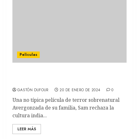
Películas
No lo abras: El verdadero miedo a no
pertenecer (REVIEW)
GASTÓN DUFOUR
20 DE ENERO DE 2024
0
Una no típica película de terror sobrenatural
Avergonzada de su familia, Sam rechaza la
cultura india...
LEER MÁS