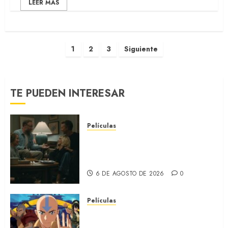
LEER MÁS
1
2
3
Siguiente
TE PUEDEN INTERESAR
Películas
LA INVITACIÓN: La nueva
comedia incómoda de Olivia
Wilde (REVIEW)
6 DE AGOSTO DE 2026
0
Películas
AVATAR AANG: EL ÚLTIMO
MAESTRO DEL AIRE: Llegó a