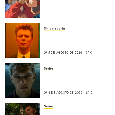
Paramount+ la película
secuela de la icónica serie
(REVIEW)
5 DE AGOSTO DE 2026
0
Sin categoría
MOONAGE DAYDREAM: Llegó
a MUBI el documental del
ídolo (REVIEW)
5 DE AGOSTO DE 2026
0
Series
ORGULLO: La serie LGTB de
HBO sobre identidad, familia
y prejuicios sociales (RECAP)
4 DE AGOSTO DE 2026
0
Series
CABO DE MIEDO: Llegó a