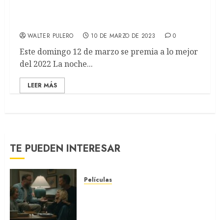
Premios Oscar 2023: ¿Cómo, cuándo y dónde
ver la 95ª edición?
WALTER PULERO
10 DE MARZO DE 2023
0
Este domingo 12 de marzo se premia a lo mejor
del 2022 La noche...
LEER MÁS
TE PUEDEN INTERESAR
Películas
LA INVITACIÓN: La nueva
comedia incómoda de Olivia
Wilde (REVIEW)