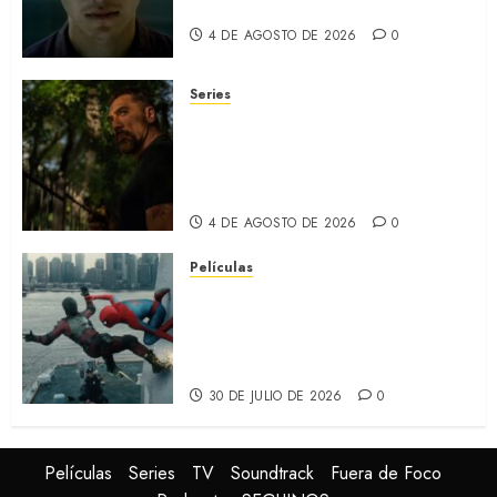
y prejuicios sociales (RECAP)
4 DE AGOSTO DE 2026
0
Series
CABO DE MIEDO: Llegó a
Apple TV+ la remake con Amy
Adams y Javier Bardem
(RECAP)
4 DE AGOSTO DE 2026
0
Películas
SPIDER-MAN: UN NUEVO DÍA:
Nueva entrega de la saga
protagonizada por Tom
Holland y Zendaya (REVIEW)
30 DE JULIO DE 2026
0
Películas
Series
TV
Soundtrack
Fuera de Foco