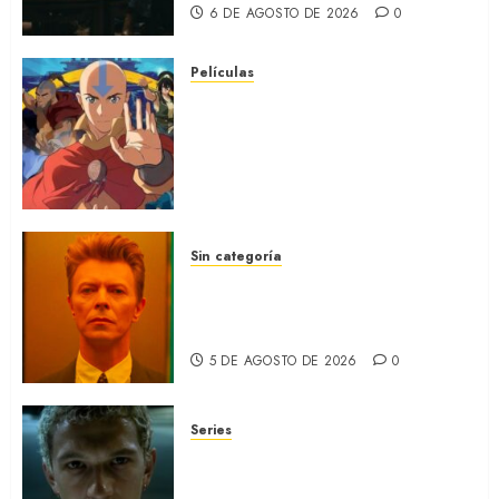
6 DE AGOSTO DE 2026
0
Películas
AVATAR AANG: EL ÚLTIMO
MAESTRO DEL AIRE: Llegó a
Paramount+ la película
secuela de la icónica serie
(REVIEW)
5 DE AGOSTO DE 2026
0
Sin categoría
MOONAGE DAYDREAM: Llegó
a MUBI el documental del
ídolo (REVIEW)
5 DE AGOSTO DE 2026
0
Series
ORGULLO: La serie LGTB de
HBO sobre identidad, familia