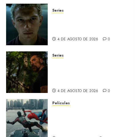
Series
ORGULLO: La serie LGTB de
HBO sobre identidad, familia
y prejuicios sociales (RECAP)
4 DE AGOSTO DE 2026
0
Series
CABO DE MIEDO: Llegó a
Apple TV+ la remake con Amy
Adams y Javier Bardem
(RECAP)
4 DE AGOSTO DE 2026
0
Películas
SPIDER-MAN: UN NUEVO DÍA:
Nueva entrega de la saga
protagonizada por Tom
Holland y Zendaya (REVIEW)