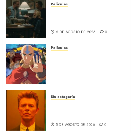
Películas
LA INVITACIÓN: La nueva
comedia incómoda de Olivia
Wilde (REVIEW)
6 DE AGOSTO DE 2026
0
Películas
AVATAR AANG: EL ÚLTIMO
MAESTRO DEL AIRE: Llegó a
Paramount+ la película
secuela de la icónica serie
(REVIEW)
5 DE AGOSTO DE 2026
0
Sin categoría
MOONAGE DAYDREAM: Llegó
a MUBI el documental del
ídolo (REVIEW)
5 DE AGOSTO DE 2026
0