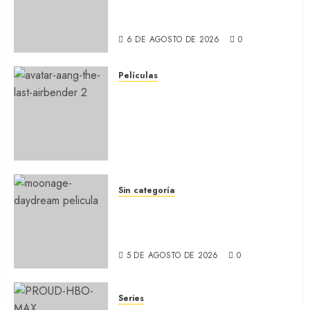
comedia incómoda de Olivia
Wilde (REVIEW)
6 DE AGOSTO DE 2026
0
Películas
AVATAR AANG: EL ÚLTIMO
MAESTRO DEL AIRE: Llegó a
Paramount+ la película
secuela de la icónica serie
(REVIEW)
5 DE AGOSTO DE 2026
0
Sin categoría
MOONAGE DAYDREAM: Llegó
a MUBI el documental del
ídolo (REVIEW)
5 DE AGOSTO DE 2026
0
Series