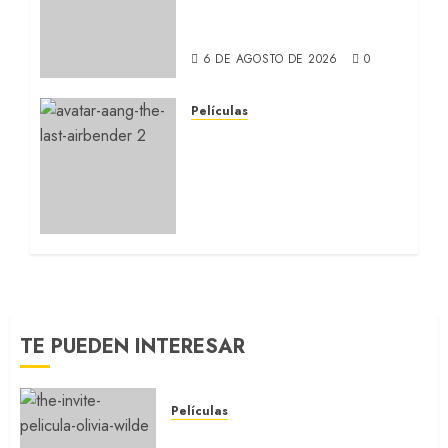
comedia incómoda de
Olivia Wilde (REVIEW)
6 DE AGOSTO DE 2026
0
Películas
AVATAR AANG: EL
ÚLTIMO MAESTRO DEL
AIRE: Llegó a
Paramount+ la película
secuela de la icónica serie
(REVIEW)
5 DE AGOSTO DE 2026
0
TE PUEDEN INTERESAR
Películas
LA INVITACIÓN: La nueva