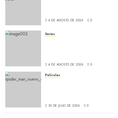
ORGULLO: La serie LGTB de
HBO sobre identidad, familia
y prejuicios sociales (RECAP)
4 DE AGOSTO DE 2026
0
Series
CABO DE MIEDO: Llegó a
Apple TV+ la remake con Amy
Adams y Javier Bardem
(RECAP)
4 DE AGOSTO DE 2026
0
Películas
SPIDER-MAN: UN NUEVO DÍA:
Nueva entrega de la saga
protagonizada por Tom
Holland y Zendaya (REVIEW)
30 DE JULIO DE 2026
0