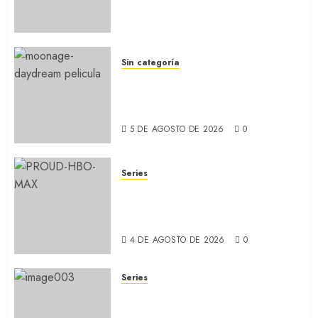
secuela de la icónica serie
(REVIEW)
5 DE AGOSTO DE 2026
0
Sin categoría
MOONAGE DAYDREAM: Llegó
a MUBI el documental del
ídolo (REVIEW)
5 DE AGOSTO DE 2026
0
Series
ORGULLO: La serie LGTB de
HBO sobre identidad, familia
y prejuicios sociales (RECAP)
4 DE AGOSTO DE 2026
0
Series
CABO DE MIEDO: Llegó a
Apple TV+ la remake con Amy