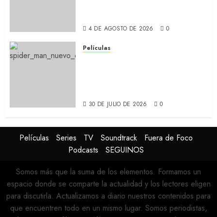
Adams y Javier Bardem
(RECAP)
4 DE AGOSTO DE 2026
0
Películas
SPIDER-MAN: UN NUEVO DÍA:
Nueva entrega de la saga
protagonizada por Tom
Holland y Zendaya (REVIEW)
30 DE JULIO DE 2026
0
Películas
Series
TV
Soundtrack
Fuera de Foco
Podcasts
SEGUINOS
Somos más que la suma de los elementos. Formamos un
espacio donde se comparte la actualidad y los lectores eligen
para discutirla. Actualizamos a diario nuestros contenidos para
que encuentren todo en un mismo lugar. Somos periodistas,