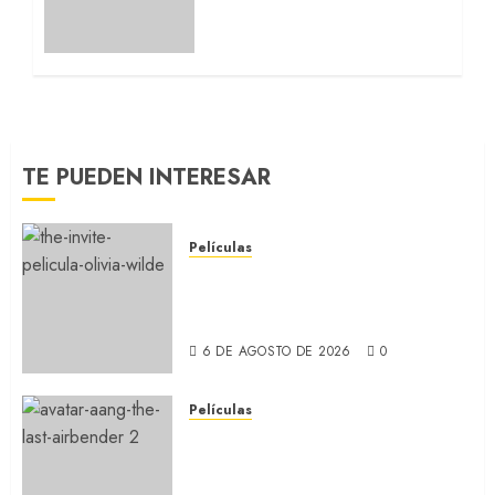
nueva novela
(ENTREVISTA)
7 DE MAYO DE 2026
0
TE PUEDEN INTERESAR
Películas
LA INVITACIÓN: La nueva
comedia incómoda de Olivia
Wilde (REVIEW)
6 DE AGOSTO DE 2026
0
Películas
AVATAR AANG: EL ÚLTIMO
MAESTRO DEL AIRE: Llegó a
Paramount+ la película