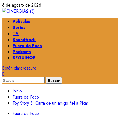
Saltar
6 de agosto de 2026
al
contenido
Menú
Películas
principal
Series
TV
Soundtrack
Fuera de Foco
Podcasts
SEGUINOS
Botón claro/oscuro
Buscar:
Inicio
Fuera de Foco
Toy Story 3: Carta de un amigo fiel a Pixar
Fuera de Foco