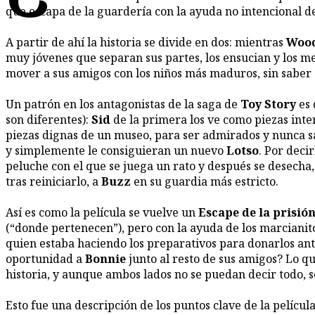
que escapa de la guardería con la ayuda no intencional 
A partir de ahí la historia se divide en dos: mientras
Woo
muy jóvenes que separan sus partes, los ensucian y los m
mover a sus amigos con los niños más maduros, sin saber e
Un patrón en los antagonistas de la saga de
Toy Story
es
son diferentes):
Sid
de la primera los ve como piezas int
piezas dignas de un museo, para ser admirados y nunca s
y simplemente le consiguieran un nuevo
Lotso
. Por deci
peluche con el que se juega un rato y después se desecha,
tras reiniciarlo, a
Buzz
en su guardia más estricto.
Así es como la película se vuelve un
Escape de la prisió
(“donde pertenecen”), pero con la ayuda de los marcianito
quien estaba haciendo los preparativos para donarlos ante
oportunidad a
Bonnie
junto al resto de sus amigos? Lo q
historia, y aunque ambos lados no se puedan decir todo, 
Esto fue una descripción de los puntos clave de la películ