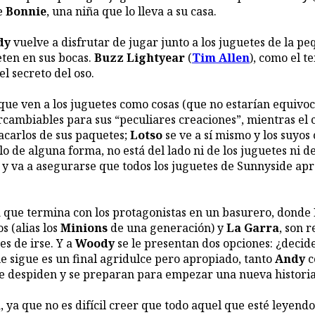
de
Bonnie
, una niña que lo lleva a su casa.
dy
vuelve a disfrutar de jugar junto a los juguetes de la p
eten en sus bocas.
Buzz Lightyear
(
Tim Allen
), como el t
l secreto del oso.
 que ven a los juguetes como cosas (que no estarían equivo
ercambiables para sus “peculiares creaciones”, mientras el
acarlos de sus paquetes;
Lotso
se ve a sí mismo y los suyo
rlo de alguna forma, no está del lado ni de los juguetes ni
 y va a asegurarse que todos los juguetes de Sunnyside apre
n
que termina con los protagonistas en un basurero, donde
s (alias los
Minions
de una generación) y
La Garra
, son 
s de irse. Y a
Woody
se le presentan dos opciones: ¿decid
ue sigue es un final agridulce pero apropiado, tanto
Andy
c
se despiden y se preparan para empezar una nueva historia
a, ya que no es difícil creer que todo aquel que esté leyend