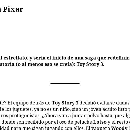
a Pixar
 estrellato, y sería el inicio de una saga que redefini
toria (o al menos eso se creía): Toy Story 3.
ete? El equipo detrás de
Toy Story 3
decidió evitarse dudas 
de los juguetes, ya no es un niño, sino un joven adulto list
stros protagonistas. ¿Ahora van a juntar polvo hasta que alg
 donde son recibido por el oso de peluche
Lotso
y el resto
idad para que sigan jugando con ellos. El vaquero
Woody