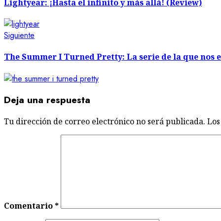
de
Lightyear: ¡Hasta el infinito y más allá! (Review)
entradas
Siguiente
Siguiente
entrada:
The Summer I Turned Pretty: La serie de la que no
Deja una respuesta
Tu dirección de correo electrónico no será publicada.
Los
Comentario
*