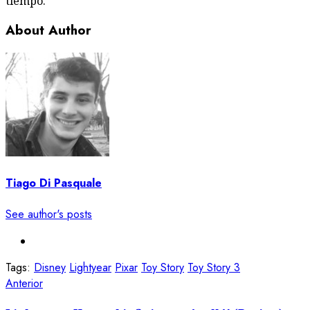
tiempo.
About Author
Tiago Di Pasquale
See author's posts
Tags:
Disney
Lightyear
Pixar
Toy Story
Toy Story 3
Navegación
Entrada
Anterior
anterior: