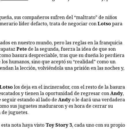
equeña, sus compañeros sufren del “maltrato” de niños
emerario líder defacto, trata de negociar con
Lotso
para
cados en nuestro mundo, pero las reglas en la franquicia
 capataz
Pete
de la segunda, fuerza la idea de que son
s como basura despreciable, tras que su dueña lo perdiera
 de los humanos, sino que aceptó su “realidad” como un
ndan la lección, volviéndola una prisión en las noches y,
Lotso
los deja en el incinerador, con el resto de la basura
rescatados y tienen la oportunidad de regresar con
Andy
,
e seguir estando al lado de
Andy
o le dará una verdadera
omo sus juguetes maduraron y es hora de cerrar su
 de juguetes.
o esta nota haya visto
Toy Story 3
, cada uno con su propio