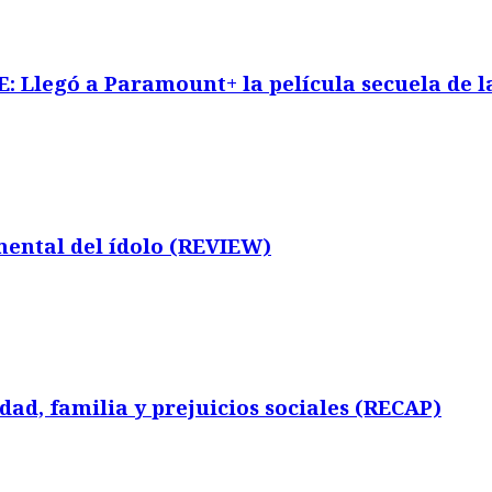
legó a Paramount+ la película secuela de la
ntal del ídolo (REVIEW)
ad, familia y prejuicios sociales (RECAP)