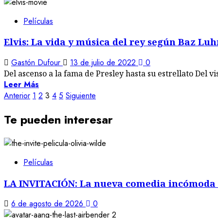
Películas
Elvis: La vida y música del rey según Baz L
Gastón Dufour
13 de julio de 2022
0
Del ascenso a la fama de Presley hasta su estrellato Del v
Leer Más
Paginación
Anterior
1
2
3
4
5
Siguiente
de
Te pueden interesar
entradas
Películas
LA INVITACIÓN: La nueva comedia incómoda 
6 de agosto de 2026
0