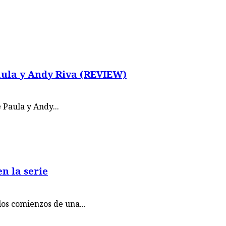
aula y Andy Riva (REVIEW)
 Paula y Andy...
n la serie
os comienzos de una...