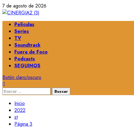
Saltar
7 de agosto de 2026
al
contenido
Menú
Películas
principal
Series
TV
Soundtrack
Fuera de Foco
Podcasts
SEGUINOS
Botón claro/oscuro
Buscar:
Inicio
2022
st
Página 3