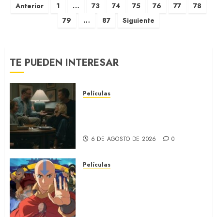
Anterior
1
…
73
74
75
76
77
78
79
…
87
Siguiente
TE PUEDEN INTERESAR
Películas
LA INVITACIÓN: La nueva
comedia incómoda de Olivia
Wilde (REVIEW)
6 DE AGOSTO DE 2026
0
Películas
AVATAR AANG: EL ÚLTIMO
MAESTRO DEL AIRE: Llegó a
Paramount+ la película
secuela de la icónica serie