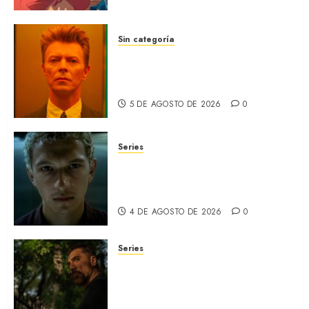
(REVIEW)
5 DE AGOSTO DE 2026
0
Sin categoría
MOONAGE DAYDREAM: Llegó
a MUBI el documental del
ídolo (REVIEW)
5 DE AGOSTO DE 2026
0
Series
ORGULLO: La serie LGTB de
HBO sobre identidad, familia
y prejuicios sociales (RECAP)
4 DE AGOSTO DE 2026
0
Series
CABO DE MIEDO: Llegó a
Apple TV+ la remake con Amy
Adams y Javier Bardem