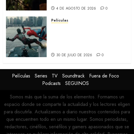
(RECAP)
4 DE AGOSTO DE 2026
0
Películas
SPIDER-MAN: UN NUEVO DÍA:
Nueva entrega de la saga
protagonizada por Tom
Holland y Zendaya (REVIEW)
30 DE JULIO DE 2026
0
Películas
Series
TV
Soundtrack
Fuera de Foco
Podcasts
SEGUINOS
Somos más que la suma de los elementos. Formamos un
espacio donde se comparte la actualidad y los lectores eligen
para discutirla. Actualizamos a diario nuestros contenidos para
que encuentren todo en un mismo lugar. Somos periodistas,
redactores, cinéfilos, seriéfilos y gamers apasionados que se