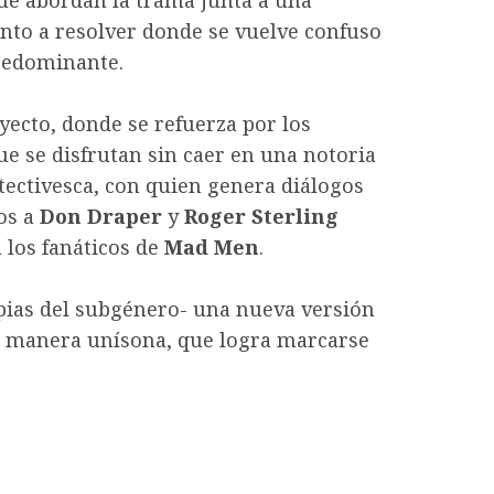
ue abordan la trama junta a una
unto a resolver donde se vuelve confuso
redominante.
yecto, donde se refuerza por los
ue se disfrutan sin caer en una notoria
etectivesca, con quien genera diálogos
tos a
Don Draper
y
Roger Sterling
 los fanáticos de
Mad Men
.
pias del subgénero- una nueva versión
 manera unísona, que logra marcarse