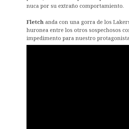
nuca por su extraño comportamiento.
Fletch
anda con una gorra de los Lakers
huronea entre los otros sospechosos co
impedimento para nuestro protagonista,