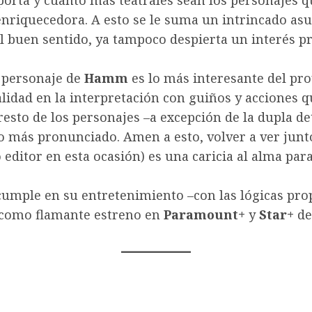
porta y cuanto más teatrales sean los personajes q
enriquecedora. A esto se le suma un intrincado as
 buen sentido, ya tampoco despierta un interés p
l personaje de
Hamm
es lo más interesante del pro
lidad en la interpretación con guiños y acciones q
resto de los personajes –a excepción de la dupla d
ulo más pronunciado. Amen a esto, volver a ver jun
editor en esta ocasión) es una caricia al alma para
umple en su entretenimiento –con las lógicas pro
 como flamante estreno en
Paramount+
y
Star+
de