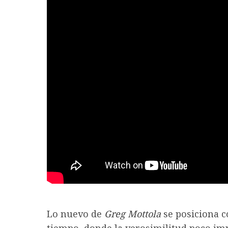
Lo nuevo de
Greg Mottola
se posiciona c