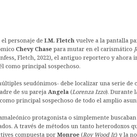
, el personaje de
I.M. Fletch
vuelve a la pantalla p
cómico
Chevy Chase
para mutar en el carismático
nfess, Fletch, 2022), el antiguo reportero y ahora 
 él como principal sospechoso.
múltiples seudónimos- debe localizar una serie de
padre de su pareja
Angela
(
Lorenza Izzo
). Durante 
como principal sospechoso de todo el amplio asun
 camaleónico protagonista o simplemente buscaban
ados. A través de métodos un tanto heterodoxos q
ectives compuesta por
Monroe
(
Roy Wood Jr.
) y la n