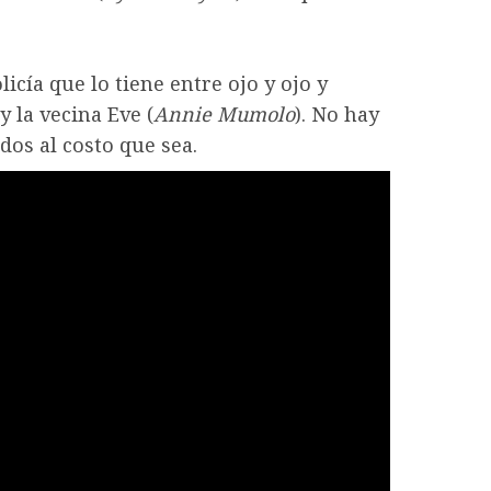
cía que lo tiene entre ojo y ojo y
 y la vecina Eve (
Annie Mumolo
). No hay
os al costo que sea.