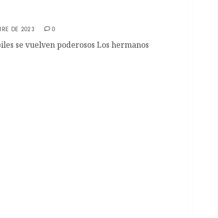
: Mike Flanagan en su última serie para
BRE DE 2023
0
biles se vuelven poderosos Los hermanos
r del Plata: Programación y todo lo que tenés