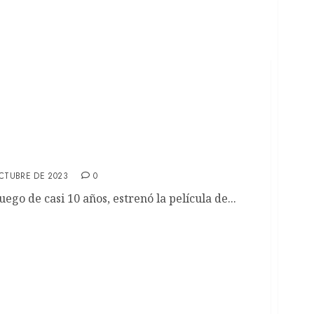
Hacia dónde puede ir la saga
CTUBRE DE 2023
0
uego de casi 10 años, estrenó la película de...