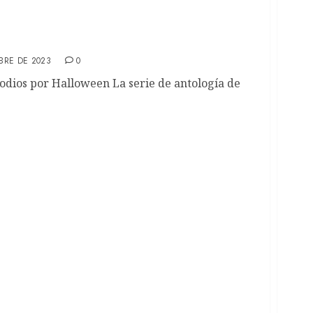
El regreso de la serie antológica (RECAP)
BRE DE 2023
0
sodios por Halloween La serie de antología de