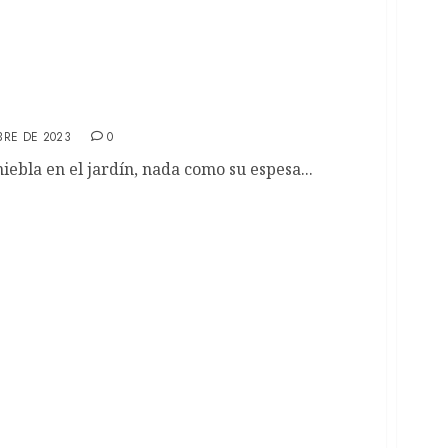
: #1 Maullido (PODCAST)
BRE DE 2023
0
iebla en el jardín, nada como su espesa...