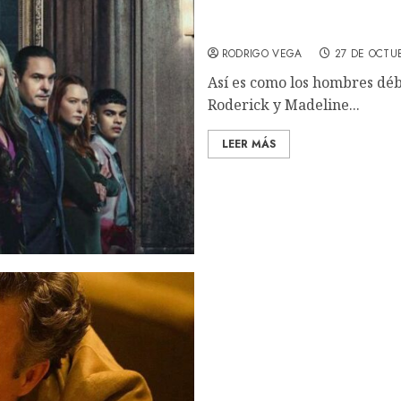
La caída de la casa Usher
Netflix (SOUNDTRACK)
RODRIGO VEGA
27 DE OCTU
Así es como los hombres dé
Roderick y Madeline...
LEER MÁS
38° Festival de Cine de Ma
que saber