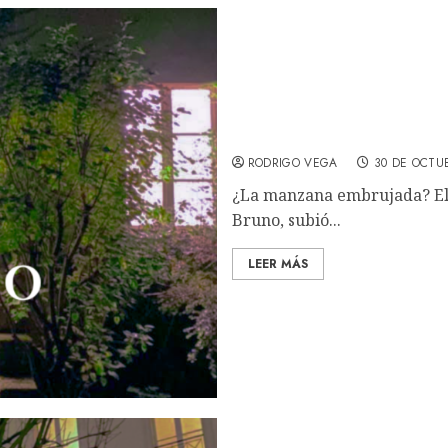
Los Horrores: La familia:
RODRIGO VEGA
30 DE OCTU
¿La manzana embrujada? El r
Bruno, subió...
LEER MÁS