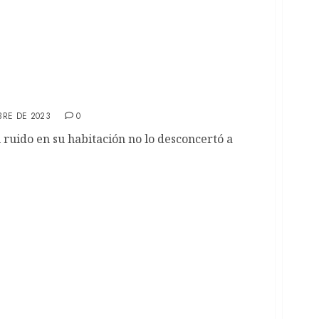
 #2 Aullido (PODCAST)
BRE DE 2023
0
uido en su habitación no lo desconcertó a