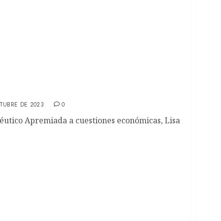
ó a Netflix la historia de Lisa Drake y Zanna
TUBRE DE 2023
0
éutico Apremiada a cuestiones económicas, Lisa