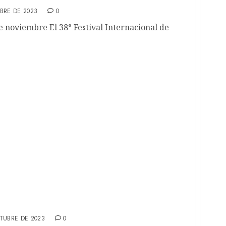
BRE DE 2023
0
de noviembre El 38° Festival Internacional de
 trilogía de Peter Jackson regresa a los cines
TUBRE DE 2023
0