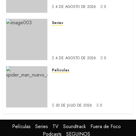
4 DE AGOSTO DE 2026
0
Series
CABO DE MIEDO: Llegó a
Apple TV+ la remake con Amy
Adams y Javier Bardem
(RECAP)
4 DE AGOSTO DE 2026
0
Películas
SPIDER-MAN: UN NUEVO DÍA:
Nueva entrega de la saga
protagonizada por Tom
Holland y Zendaya (REVIEW)
30 DE JULIO DE 2026
0
Películas
Series
TV
Soundtrack
Fuera de Foco
Podcasts
SEGUINOS