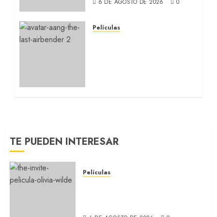
6 DE AGOSTO DE 2026
0
Películas
AVATAR AANG: EL
ÚLTIMO MAESTRO DEL
AIRE: Llegó a
Paramount+ la película
secuela de la icónica serie
(REVIEW)
5 DE AGOSTO DE 2026
0
TE PUEDEN INTERESAR
Películas
LA INVITACIÓN: La nueva
comedia incómoda de Olivia
Wilde (REVIEW)