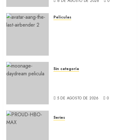
6 DE AGOSTO DE 2026
0
Películas
AVATAR AANG: EL ÚLTIMO
MAESTRO DEL AIRE: Llegó a
Paramount+ la película
secuela de la icónica serie
(REVIEW)
5 DE AGOSTO DE 2026
0
Sin categoría
MOONAGE DAYDREAM: Llegó
a MUBI el documental del
ídolo (REVIEW)
5 DE AGOSTO DE 2026
0
Series
ORGULLO: La serie LGTB de
HBO sobre identidad, familia
y prejuicios sociales (RECAP)